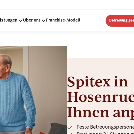
eistungen
Über uns
Franchise-Modell
Betreuung ge
Spitex in
Hosenruck
Ihnen an
Feste Betreuungspersone