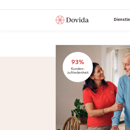
Dienstl
93%
Kunden-
zufriedenheit