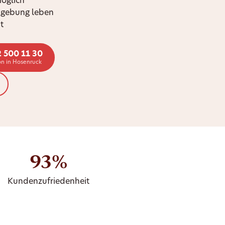
möglich
mgebung leben
t
2 500 11 30
on in Hosenruck
93%
Kundenzufriedenheit