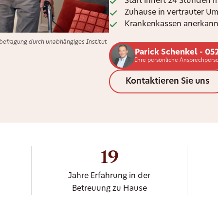
Start innert 24 Stunden 
Zuhause in vertrauter U
Krankenkassen anerkann
efragung durch unabhängiges Institut
Parick Schenkel - 05
Ihre persönliche Ansprechpers
Kontaktieren Sie uns
19
Jahre Erfahrung in der
Betreuung zu Hause