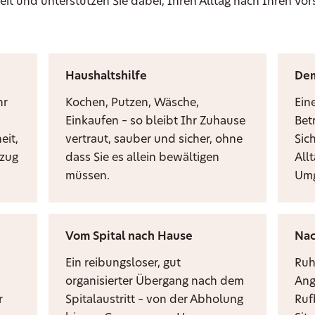
eit und unterstützen Sie dabei, Ihren Alltag nach Ihren Vor
Haushaltshilfe
De
hr
Kochen, Putzen, Wäsche,
Ein
Einkaufen – so bleibt Ihr Zuhause
Bet
eit,
vertraut, sauber und sicher, ohne
Sic
mzug
dass Sie es allein bewältigen
Allt
müssen.
Umg
Vom Spital nach Hause
Nac
Ein reibungsloser, gut
Ruh
organisierter Übergang nach dem
Ang
r
Spitalaustritt – von der Abholung
Ruf