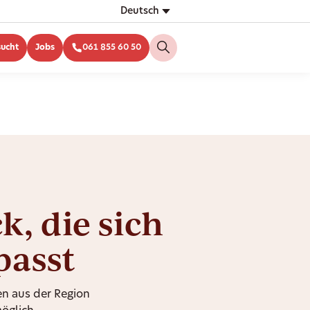
Deutsch
sucht
Jobs
061 855 60 50
, die sich
passt
n aus der Region