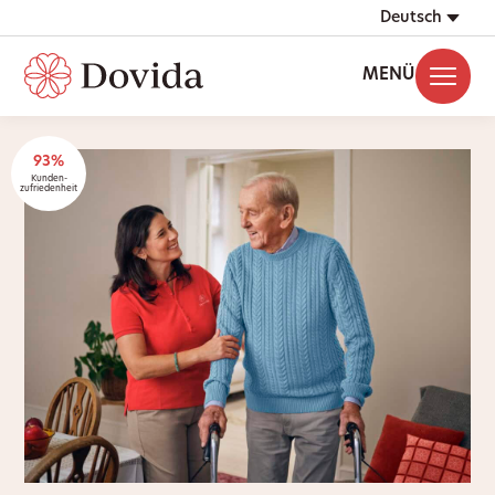
Deutsch
MENÜ
93%
Kunden-
zufriedenheit