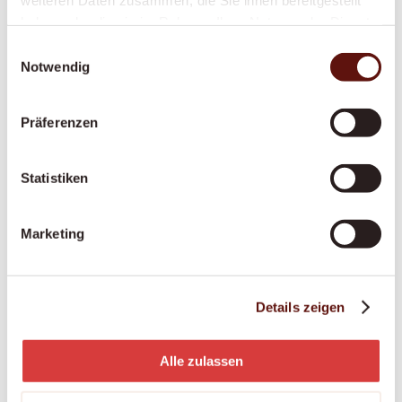
anerkannt – damit Sie sich sicher und
haben oder die sie im Rahmen Ihrer Nutzung der Dienste
respektiert fühlen.
gesammelt haben.
Einwilligungsauswahl
Notwendig
Anstellung pflegende Angehörige
Präferenzen
Sie pflegen einen Angehörigen? Wir sichern Sie
finanziell und fachlich ab – mit fairer
Statistiken
Anstellung, Ausbildung und Unterstützung an
365 Tagen.
Marketing
Palliative Situationen
Details zeigen
Ein würdevoller letzter Lebensabschnitt im
vertrauten Zuhause – einfühlsam begleitet, in
Alle zulassen
enger Zusammenarbeit mit Palliative-Care-
Teams.