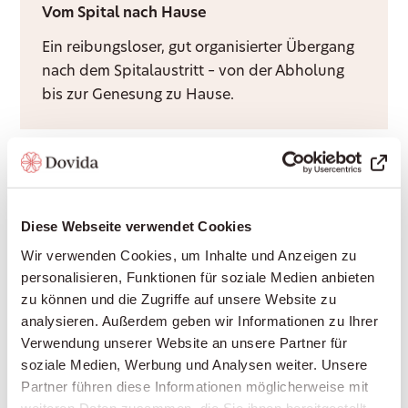
Vom Spital nach Hause
Ein reibungsloser, gut organisierter Übergang
nach dem Spitalaustritt – von der Abholung
bis zur Genesung zu Hause.
Nachtdienste
Ruhige Nächte für Sie und Ihre Angehörigen –
Diese Webseite verwendet Cookies
durch Rufbereitschaft oder aktive Sitzwache,
Wir verwenden Cookies, um Inhalte und Anzeigen zu
ganz nach Bedarf.
personalisieren, Funktionen für soziale Medien anbieten
zu können und die Zugriffe auf unsere Website zu
analysieren. Außerdem geben wir Informationen zu Ihrer
Grundpflege
Verwendung unserer Website an unsere Partner für
soziale Medien, Werbung und Analysen weiter. Unsere
Würdevolle Unterstützung bei Körperpflege
Partner führen diese Informationen möglicherweise mit
und Mobilität, durch Krankenkassen
weiteren Daten zusammen, die Sie ihnen bereitgestellt