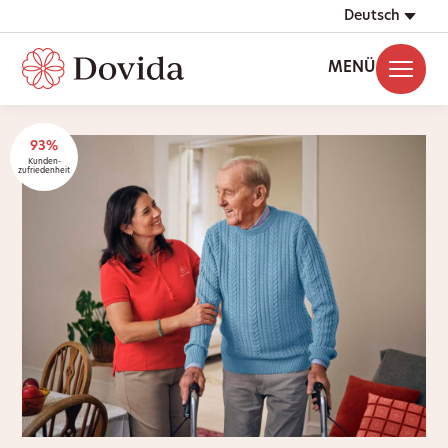
Deutsch
MENÜ
93%
Kunden-
zufriedenheit