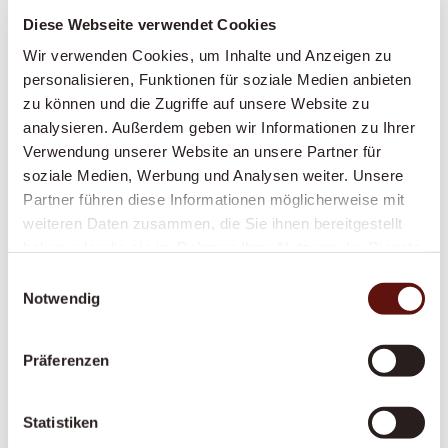
Diese Webseite verwendet Cookies
Demenzbetreuung
Wir verwenden Cookies, um Inhalte und Anzeigen zu
Eine feste, geduldige Betreuungsperson, die
personalisieren, Funktionen für soziale Medien anbieten
zu können und die Zugriffe auf unsere Website zu
Struktur, Sicherheit und Vertrautheit in den
analysieren. Außerdem geben wir Informationen zu Ihrer
Alltag bringt – speziell geschult im Umgang
Verwendung unserer Website an unsere Partner für
mit Demenz.
soziale Medien, Werbung und Analysen weiter. Unsere
Partner führen diese Informationen möglicherweise mit
weiteren Daten zusammen, die Sie ihnen bereitgestellt
Alltagsbegleitung
haben oder die sie im Rahmen Ihrer Nutzung der Dienste
gesammelt haben.
Einwilligungsauswahl
Gesellschaft, Struktur und ein vertrautes
Notwendig
Gesicht im Alltag – gegen Einsamkeit und für
mehr Lebensqualität zu Hause.
Präferenzen
Vom Spital nach Hause
Statistiken