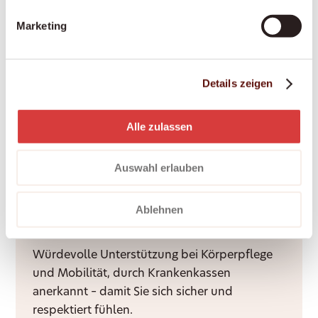
Ein reibungsloser, gut organisierter Übergang
nach dem Spitalaustritt – von der Abholung
Marketing
bis zur Genesung zu Hause.
Details zeigen
Nachtdienste
Alle zulassen
Ruhige Nächte für Sie und Ihre Angehörigen –
durch Rufbereitschaft oder aktive Sitzwache,
Auswahl erlauben
ganz nach Bedarf.
Ablehnen
Grundpflege
Würdevolle Unterstützung bei Körperpflege
und Mobilität, durch Krankenkassen
anerkannt – damit Sie sich sicher und
respektiert fühlen.