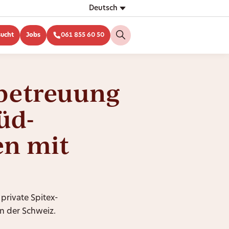
Deutsch
sucht
Jobs
061 855 60 50
betreuung
üd-
n mit
 private Spitex-
n der Schweiz.