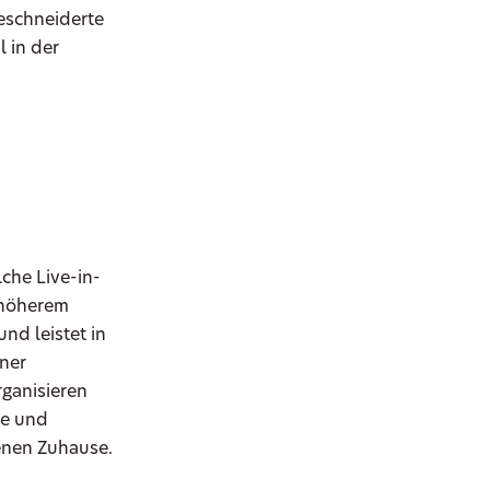
geschneiderte
 in der
lche Live-in-
 höherem
nd leistet in
iner
rganisieren
ge und
enen Zuhause.