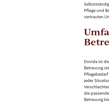
Selbstständig
Pflege und Be
vertrauten U
Umfa
Betre
Dovida ist di
Betreuung st
Pflegebedarf 
jeder Situati
Verschlechte
die passende
Betreuung bi