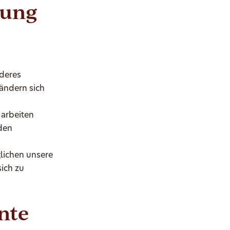
uung
deres
ändern sich
 arbeiten
nden
glichen unsere
ich zu
nte