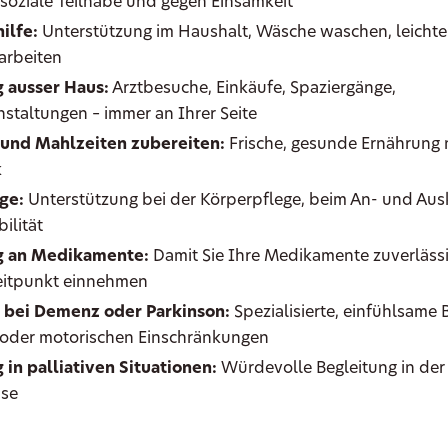
r soziale Teilhabe und gegen Einsamkeit
ilfe:
Unterstützung im Haushalt, Wäsche waschen, leichte
arbeiten
 ausser Haus:
Arztbesuche, Einkäufe, Spaziergänge,
nstaltungen – immer an Ihrer Seite
 und Mahlzeiten zubereiten:
Frische, gesunde Ernährung
k
ge:
Unterstützung bei der Körperpflege, beim An- und Ausk
ilität
g an Medikamente:
Damit Sie Ihre Medikamente zuverläss
Zeitpunkt einnehmen
 bei Demenz oder Parkinson:
Spezialisierte, einfühlsame 
 oder motorischen Einschränkungen
 in palliativen Situationen:
Würdevolle Begleitung in der 
se