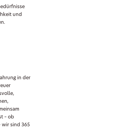
Bedürfnisse
chkeit und
en.
fahrung in der
reuer
volle,
hen,
emeinsam
st – ob
wir sind 365