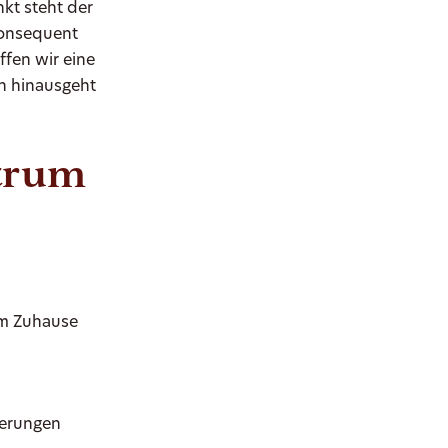
kt steht der
konsequent
ffen wir eine
n hinausgeht
trum
em Zuhause
nerungen