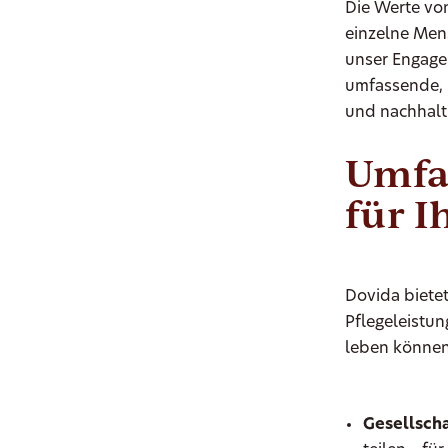
Die Werte von
einzelne Mens
unser Engagem
umfassende, 
und nachhalti
Umfa
für I
Dovida bietet
Pflegeleistun
leben können
Gesellscha