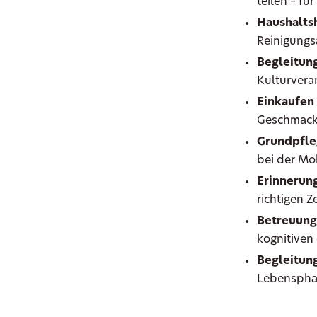
teilen – fü
Haushaltsh
Reinigungs
Begleitung
Kulturvera
Einkaufen
Geschmac
Grundpfle
bei der Mob
Erinnerun
richtigen 
Betreuung
kognitiven
Begleitung
Lebenspha