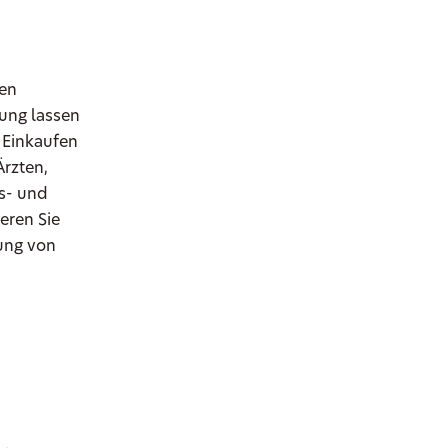
gen
ung lassen
 Einkaufen
rzten,
s- und
eren Sie
ung von