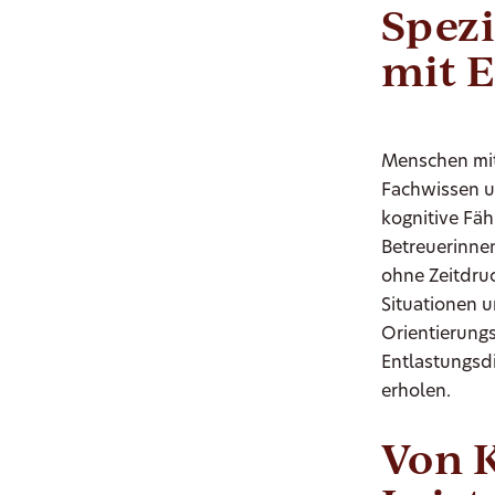
Spez
mit 
Menschen mit
Fachwissen u
kognitive Fäh
Betreuerinnen
ohne Zeitdruc
Situationen u
Orientierungs
Entlastungsd
erholen.
Von 