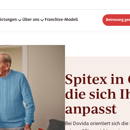
eistungen
Über uns
Franchise-Modell
Betreuung ge
Spitex in
die sich 
anpasst
Bei Dovida orientiert sich d