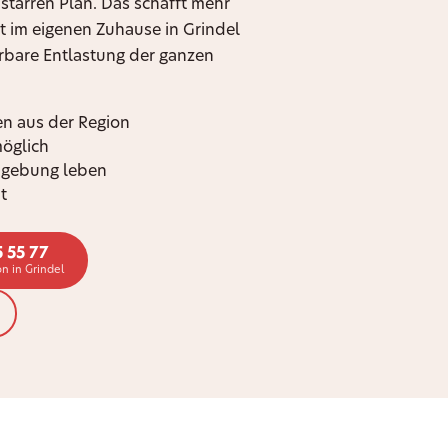
 starren Plan. Das schafft mehr
t im eigenen Zuhause in Grindel
ürbare Entlastung der ganzen
n aus der Region
möglich
mgebung leben
t
5 55 77
n in Grindel