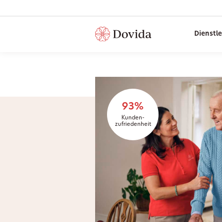
Dienstl
93%
Kunden-
zufriedenheit