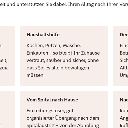
eit und unterstützen Sie dabei, Ihren Alltag nach Ihren Vor
Haushaltshilfe
De
hr
Kochen, Putzen, Wäsche,
Ein
Einkaufen – so bleibt Ihr Zuhause
Bet
eit,
vertraut, sauber und sicher, ohne
Sic
mzug
dass Sie es allein bewältigen
Allt
müssen.
Umg
Vom Spital nach Hause
Nac
Ein reibungsloser, gut
Ruh
organisierter Übergang nach dem
Ang
r
Spitalaustritt – von der Abholung
Ruf