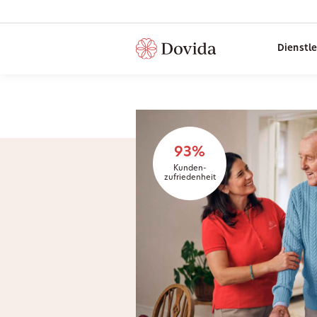
Dienstl
93%
Kunden-
zufriedenheit