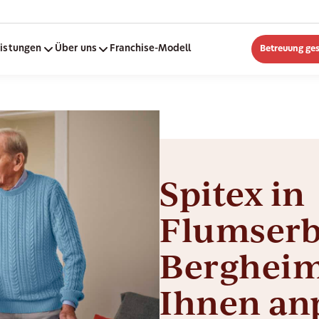
eistungen
Über uns
Franchise-Modell
Betreuung ge
Spitex in
Flumserb
Bergheim,
Ihnen an