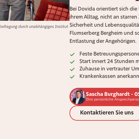
Bei Dovida orientiert sich di
ihrem Alltag, nicht an starre
Sicherheit und Lebensqualitä
efragung durch unabhängiges Institut
Flumserberg Bergheim und sor
Entlastung der Angehörigen.
Feste Betreuungspersone
Start innert 24 Stunden 
Zuhause in vertrauter U
Krankenkassen anerkann
Sascha Burghardt - 0
Ihre persönliche Ansprechpers
Kontaktieren Sie uns