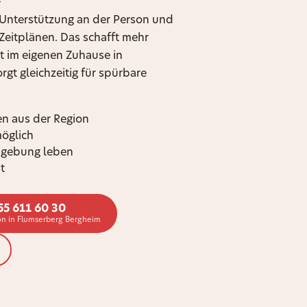
e Unterstützung an der Person und
n Zeitplänen. Das schafft mehr
t im eigenen Zuhause in
gt gleichzeitig für spürbare
n aus der Region
möglich
mgebung leben
t
55 611 60 30
on in Flumserberg Bergheim