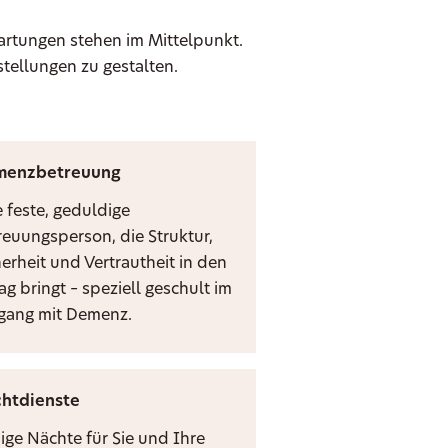
wartungen stehen im Mittelpunkt.
stellungen zu gestalten.
menzbetreuung
e feste, geduldige
reuungsperson, die Struktur,
herheit und Vertrautheit in den
ag bringt – speziell geschult im
ang mit Demenz.
htdienste
ige Nächte für Sie und Ihre