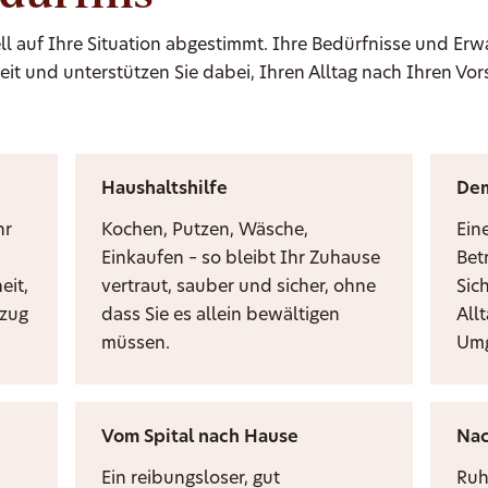
ll auf Ihre Situation abgestimmt. Ihre Bedürfnisse und Er
eit und unterstützen Sie dabei, Ihren Alltag nach Ihren Vor
Haushaltshilfe
De
hr
Kochen, Putzen, Wäsche,
Ein
Einkaufen – so bleibt Ihr Zuhause
Bet
eit,
vertraut, sauber und sicher, ohne
Sic
mzug
dass Sie es allein bewältigen
Allt
müssen.
Umg
Vom Spital nach Hause
Nac
Ein reibungsloser, gut
Ruh