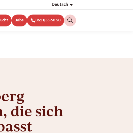
Deutsch
sucht
Jobs
061 855 60 50
erg
 die sich
passt