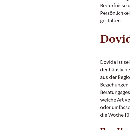
Bedürfnisse u
Persönlichkei
gestalten.
Dovid
Dovida ist se
der häuslich
aus der Regio
Beziehungen 
Beratungsges
welche Art v
oder umfasse
die Woche für