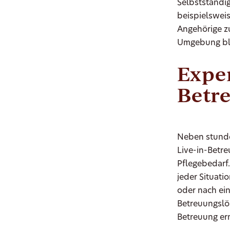
Selbstständig
beispielswei
Angehörige zu
Umgebung ble
Exper
Betre
Neben stunde
Live-in-Betr
Pflegebedarf.
jeder Situati
oder nach ein
Betreuungslös
Betreuung er