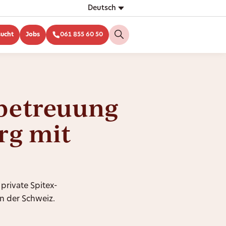
Deutsch
sucht
Jobs
061 855 60 50
betreuung
rg mit
 private Spitex-
n der Schweiz.