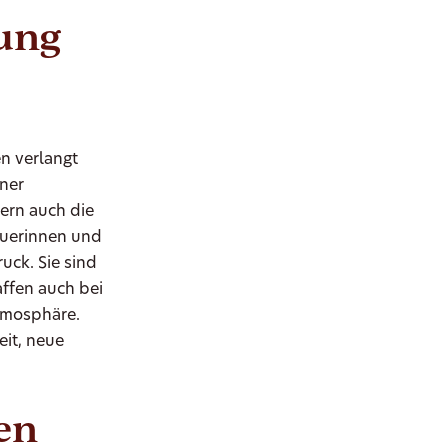
ung
n verlangt
iner
ern auch die
euerinnen und
uck. Sie sind
ffen auch bei
Atmosphäre.
eit, neue
en