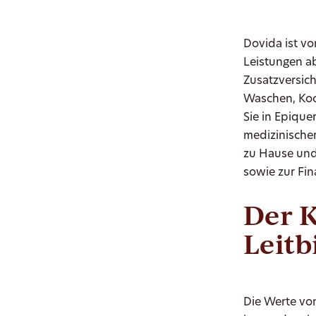
Dovida ist v
Leistungen a
Zusatzversich
Waschen, Koc
Sie in Epiqu
medizinischer
zu Hause und
sowie zur Fi
Der K
Leitb
Die Werte von