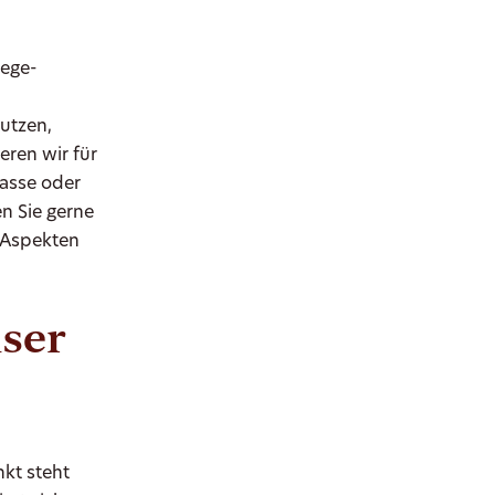
lege-
Putzen,
ren wir für
kasse oder
n Sie gerne
 Aspekten
nser
nkt steht