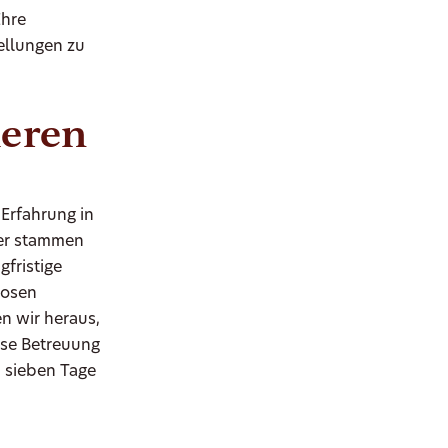
Ihre
tellungen zu
ieren
 Erfahrung in
uer stammen
gfristige
losen
n wir heraus,
ise Betreuung
 sieben Tage