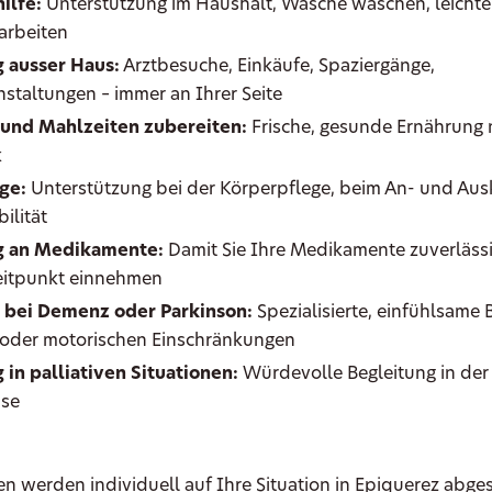
ilfe:
Unterstützung im Haushalt, Wäsche waschen, leichte
arbeiten
 ausser Haus:
Arztbesuche, Einkäufe, Spaziergänge,
nstaltungen – immer an Ihrer Seite
 und Mahlzeiten zubereiten:
Frische, gesunde Ernährung
k
ge:
Unterstützung bei der Körperpflege, beim An- und Ausk
ilität
g an Medikamente:
Damit Sie Ihre Medikamente zuverläss
Zeitpunkt einnehmen
 bei Demenz oder Parkinson:
Spezialisierte, einfühlsame 
 oder motorischen Einschränkungen
 in palliativen Situationen:
Würdevolle Begleitung in der 
se
en werden individuell auf Ihre Situation in Epiquerez abge