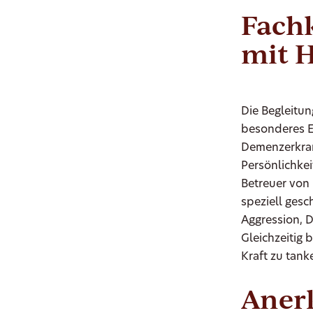
Fach
mit 
Die Begleitu
besonderes E
Demenzerkran
Persönlichke
Betreuer von 
speziell ges
Aggression, 
Gleichzeitig 
Kraft zu tank
Aner