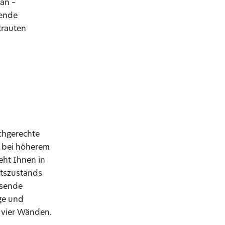
 an –
gende
trauten
chgerechte
r bei höherem
eht Ihnen in
itszustands
ssende
ege und
 vier Wänden.