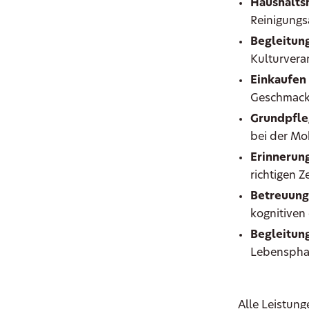
Haushaltsh
Reinigungs
Begleitung
Kulturvera
Einkaufen
Geschmac
Grundpfle
bei der Mob
Erinnerun
richtigen 
Betreuung
kognitiven
Begleitung
Lebenspha
Alle Leistung