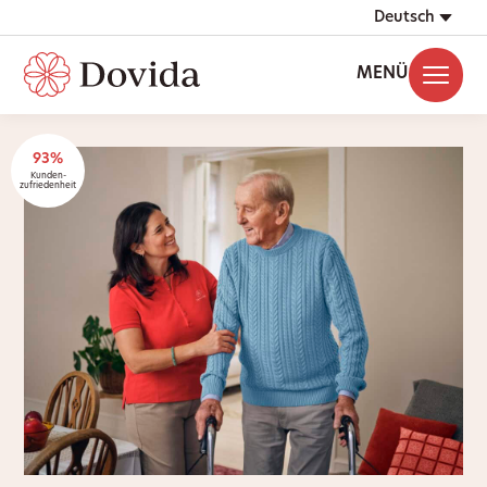
Deutsch
MENÜ
93%
Kunden-
zufriedenheit