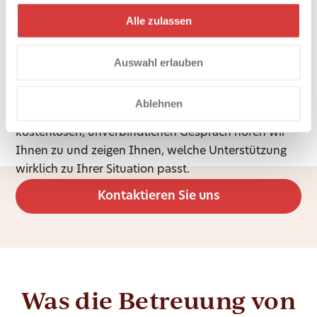
Alle zulassen
Unsicher, was Sie
Auswahl erlauben
brauchen?
Ablehnen
Sie müssen nicht alles im Voraus wissen. In einem
kostenlosen, unverbindlichen Gespräch hören wir
Ihnen zu und zeigen Ihnen, welche Unterstützung
wirklich zu Ihrer Situation passt.
Kontaktieren Sie uns
Was die Betreuung von