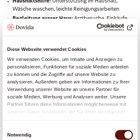
Haushaltshilfe:
Unterstützung im Haushalt,
Wäsche waschen, leichte Reinigungsarbeiten
Begleitung ausser Haus:
Arztbesuche, Einkäufe,
Spaziergänge, Kulturveranstaltungen – immer an
Ihrer Seite
Einkaufen und Mahlzeiten zubereiten:
Frische,
Diese Webseite verwendet Cookies
gesunde Ernährung nach Ihrem Geschmack
Wir verwenden Cookies, um Inhalte und Anzeigen zu
Grundpflege:
Unterstützung bei der
personalisieren, Funktionen für soziale Medien anbieten
Körperpflege, beim An- und Auskleiden, Hilfe bei
zu können und die Zugriffe auf unsere Website zu
der Mobilität
analysieren. Außerdem geben wir Informationen zu Ihrer
Erinnerung an Medikamente:
Damit Sie Ihre
Verwendung unserer Website an unsere Partner für
Medikamente zuverlässig zum richtigen Zeitpunkt
soziale Medien, Werbung und Analysen weiter. Unsere
Partner führen diese Informationen möglicherweise mit
einnehmen
weiteren Daten zusammen, die Sie ihnen bereitgestellt
Betreuung bei Demenz oder Parkinson:
haben oder die sie im Rahmen Ihrer Nutzung der Dienste
Spezialisierte, einfühlsame Begleitung bei
gesammelt haben.
Einwilligungsauswahl
kognitiven oder motorischen Einschränkungen
Notwendig
Begleitung in Palliativen Situationen: