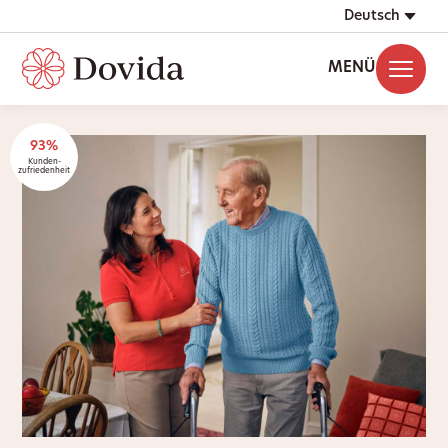
Deutsch
MENÜ
93%
Kunden-
zufriedenheit