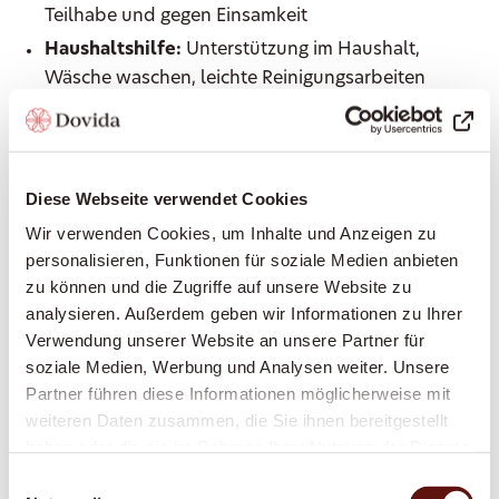
Teilhabe und gegen Einsamkeit
Haushaltshilfe:
Unterstützung im Haushalt,
Wäsche waschen, leichte Reinigungsarbeiten
Begleitung ausser Haus:
Arztbesuche, Einkäufe,
Spaziergänge, Kulturveranstaltungen – immer an
Ihrer Seite
Diese Webseite verwendet Cookies
Einkaufen und Mahlzeiten zubereiten:
Frische,
Wir verwenden Cookies, um Inhalte und Anzeigen zu
gesunde Ernährung nach Ihrem Geschmack
personalisieren, Funktionen für soziale Medien anbieten
Grundpflege:
Unterstützung bei der
zu können und die Zugriffe auf unsere Website zu
Körperpflege, beim An- und Auskleiden, Hilfe bei
analysieren. Außerdem geben wir Informationen zu Ihrer
der Mobilität
Verwendung unserer Website an unsere Partner für
Erinnerung an Medikamente:
Damit Sie Ihre
soziale Medien, Werbung und Analysen weiter. Unsere
Medikamente zuverlässig zum richtigen Zeitpunkt
Partner führen diese Informationen möglicherweise mit
einnehmen
weiteren Daten zusammen, die Sie ihnen bereitgestellt
haben oder die sie im Rahmen Ihrer Nutzung der Dienste
Betreuung bei Demenz oder Parkinson:
gesammelt haben.
Spezialisierte, einfühlsame Begleitung bei
Einwilligungsauswahl