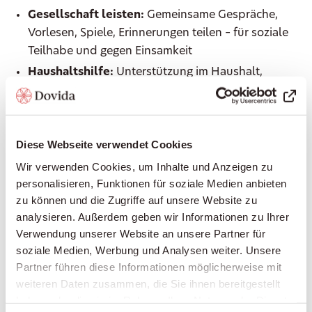
Gesellschaft leisten:
Gemeinsame Gespräche,
Vorlesen, Spiele, Erinnerungen teilen – für soziale
Teilhabe und gegen Einsamkeit
Haushaltshilfe:
Unterstützung im Haushalt,
Wäsche waschen, leichte Reinigungsarbeiten
Begleitung ausser Haus:
Arztbesuche, Einkäufe,
Spaziergänge, Kulturveranstaltungen – immer an
Diese Webseite verwendet Cookies
Ihrer Seite
Wir verwenden Cookies, um Inhalte und Anzeigen zu
Einkaufen und Mahlzeiten zubereiten:
Frische,
personalisieren, Funktionen für soziale Medien anbieten
gesunde Ernährung nach Ihrem Geschmack
zu können und die Zugriffe auf unsere Website zu
Grundpflege:
Unterstützung bei der
analysieren. Außerdem geben wir Informationen zu Ihrer
Körperpflege, beim An- und Auskleiden, Hilfe bei
Verwendung unserer Website an unsere Partner für
der Mobilität
soziale Medien, Werbung und Analysen weiter. Unsere
Erinnerung an Medikamente:
Damit Sie Ihre
Partner führen diese Informationen möglicherweise mit
Medikamente zuverlässig zum richtigen Zeitpunkt
weiteren Daten zusammen, die Sie ihnen bereitgestellt
haben oder die sie im Rahmen Ihrer Nutzung der Dienste
einnehmen