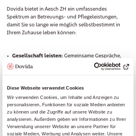
Dovida bietet in Aesch ZH ein umfassendes
Spektrum an Betreuungs- und Pflegeleistungen,
damit Sie so lange wie möglich selbstbestimmt in
Ihrem Zuhause leben können:
Gesellschaft leisten:
Gemeinsame Gespräche,
Vorlesen, Spiele, Erinnerungen teilen – für soziale
Teilhabe und gegen Einsamkeit
Haushaltshilfe:
Unterstützung im Haushalt,
Diese Webseite verwendet Cookies
Wäsche waschen, leichte Reinigungsarbeiten
Wir verwenden Cookies, um Inhalte und Anzeigen zu
Begleitung ausser Haus:
Arztbesuche, Einkäufe,
personalisieren, Funktionen für soziale Medien anbieten
Spaziergänge, Kulturveranstaltungen – immer an
zu können und die Zugriffe auf unsere Website zu
Ihrer Seite
analysieren. Außerdem geben wir Informationen zu Ihrer
Einkaufen und Mahlzeiten zubereiten:
Frische,
Verwendung unserer Website an unsere Partner für
gesunde Ernährung nach Ihrem Geschmack
soziale Medien, Werbung und Analysen weiter. Unsere