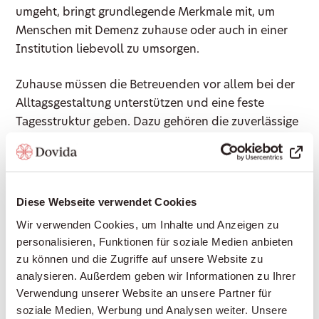
umgeht, bringt grundlegende Merkmale mit, um
Menschen mit Demenz zuhause oder auch in einer
Institution liebevoll zu umsorgen.
Zuhause müssen die Betreuenden vor allem bei der
Alltagsgestaltung unterstützen und eine feste
Tagesstruktur geben. Dazu gehören die zuverlässige
Zubereitung von Mahlzeiten, das Führen des
Haushalts, das Erledigen der Einkäufe, gemeinsame
Spaziergänge und Gespräche, die Motivierung zur
Weiterführung von Hobbies und zur Teilnahme am
Diese Webseite verwendet Cookies
sozialen Leben ausserhalb der eigenen vier Wände.
Wir verwenden Cookies, um Inhalte und Anzeigen zu
personalisieren, Funktionen für soziale Medien anbieten
Entlastung und Hilfe finden betreuende Angehörige
zu können und die Zugriffe auf unsere Website zu
bei Dovida. Zum Beispiel durch die kostenlose
analysieren. Außerdem geben wir Informationen zu Ihrer
Beratungs-Hotline rund um Themen zur häuslichen
Verwendung unserer Website an unsere Partner für
Betreuung bei Demenz oder das Angebot, durch
soziale Medien, Werbung und Analysen weiter. Unsere