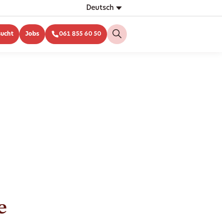
Deutsch
sucht
Jobs
061 855 60 50
e