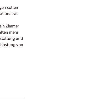
gen sollen
tionalrat
ein Zimmer
alten mehr
staltung und
ntlastung von