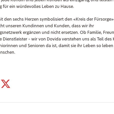
jede Kundin und jeden Kunden als einzigartig und leisten 
g für ein würdevolles Leben zu Hause.
t den sechs Herzen symbolisiert den «Kreis der Fürsorge»
cht unseren Kundinnen und Kunden, dass wir ihr
gsnetzwerk ergänzen und nicht ersetzen. Ob Familie, Freu
e Dienstleister – wir von Dovida verstehen uns als Teil des 
niorinnen und Senioren da ist, damit sie ihr Leben so lebe
ünschen.