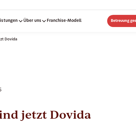
eistungen
Über uns
Franchise-Modell
Betreuung ge
tzt Dovida
5
ind jetzt Dovida