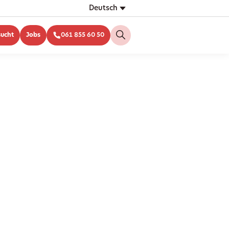
Deutsch
sucht
Jobs
061 855 60 50