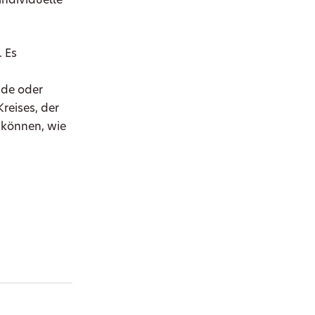
individuelle
. Es
nde oder
Kreises, der
n können, wie