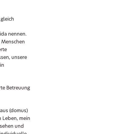
 gleich
vida nennen.
er Menschen
erte
sen, unsere
in
rte Betreuung
Haus (domus)
n Leben, mein
 sehen und