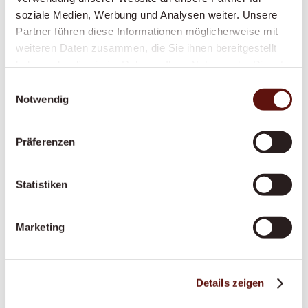
Nachtdienste
soziale Medien, Werbung und Analysen weiter. Unsere
Partner führen diese Informationen möglicherweise mit
Mehr erfahren
weiteren Daten zusammen, die Sie ihnen bereitgestellt
haben oder die sie im Rahmen Ihrer Nutzung der Dienste
gesammelt haben.
Einwilligungsauswahl
Palliative Situationen
Notwendig
Mehr erfahren
Präferenzen
Grundpflege
Statistiken
Mehr erfahren
Marketing
Entlastung pflegende Angehörige
Details zeigen
Mehr erfahren