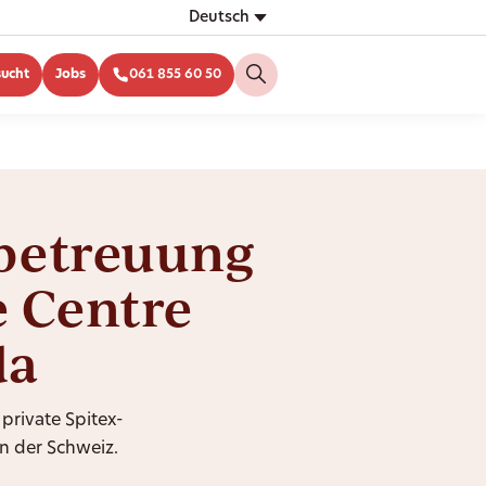
Deutsch
sucht
Jobs
061 855 60 50
betreuung
e Centre
da
 private Spitex-
n der Schweiz.