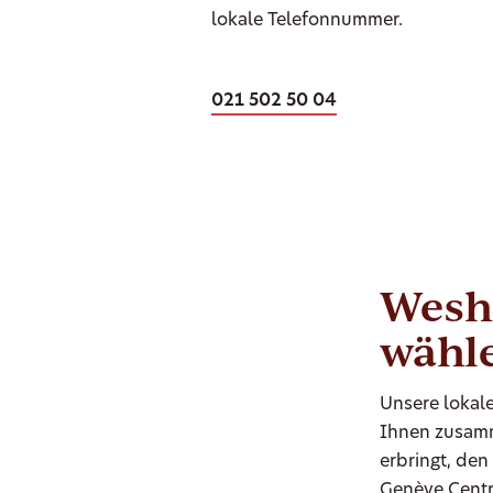
lokale Telefonnummer.
021 502 50 04
Wesha
wähl
Unsere lokale
Ihnen zusamm
erbringt, den
Genève Centr