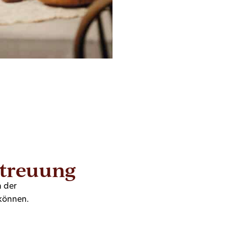
etreuung
n der
können.