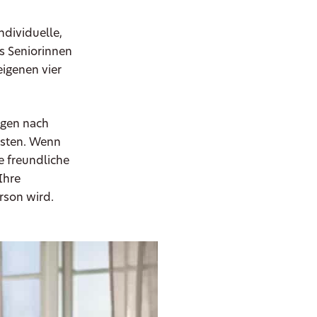
ndividuelle,
es Seniorinnen
eigenen vier
ngen nach
isten. Wenn
e freundliche
Ihre
rson wird.