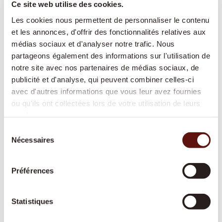
Ce site web utilise des cookies.
sécurité sans devoir déménager en
Les cookies nous permettent de personnaliser le contenu
établissement médico-social.
et les annonces, d'offrir des fonctionnalités relatives aux
médias sociaux et d'analyser notre trafic. Nous
partageons également des informations sur l'utilisation de
Aide à domicile
notre site avec nos partenaires de médias sociaux, de
publicité et d'analyse, qui peuvent combiner celles-ci
Cuisine, ménage, lessive ou courses : nous
avec d'autres informations que vous leur avez fournies
vous aidons dans les tâches quotidiennes afin
ou qu'ils ont collectées lors de votre utilisation de leurs
que votre domicile reste propre, sûr et
services.
agréable.
Sélection
Nécessaires
du
consentement
Aide spécialisée démence
Préférences
Une personne fixe et spécialement formée
apporte structure, sécurité et repères au
Statistiques
quotidien, dans le respect des habitudes de