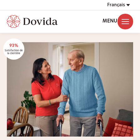
Français
MENU
93%
Satisfaction de
la clientèle