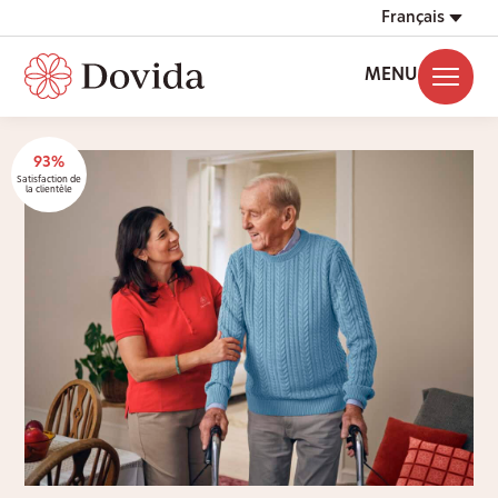
Français
MENU
93%
Satisfaction de
la clientèle