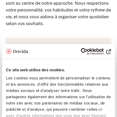
sont au centre de notre approche. Nous respectons
votre personnalité, vos habitudes et votre rythme de
vie, et nous vous aidons à organiser votre quotidien
selon vos souhaits.
Accompagnement 24/24
Une présence rassurante de jour comme de
nuit, pour continuer à vivre chez soi en toute
Ce site web utilise des cookies.
sécurité sans devoir déménager en
établissement médico-social.
Les cookies nous permettent de personnaliser le contenu
et les annonces, d'offrir des fonctionnalités relatives aux
médias sociaux et d'analyser notre trafic. Nous
partageons également des informations sur l'utilisation de
Aide à domicile
notre site avec nos partenaires de médias sociaux, de
publicité et d'analyse, qui peuvent combiner celles-ci
Cuisine, ménage, lessive ou courses : nous
avec d'autres informations que vous leur avez fournies
vous aidons dans les tâches quotidiennes afin