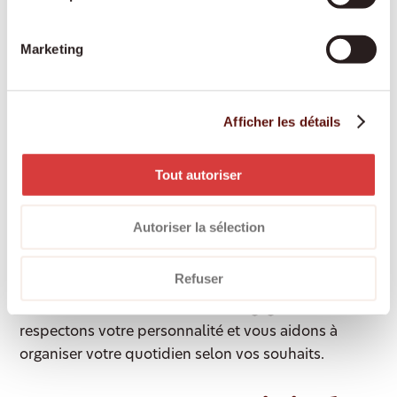
Rappel de la prise de médicaments :
pour que
vos traitements soient suivis correctement et à
Marketing
temps
Accompagnement en cas de démence ou de
Parkinson :
soutien spécialisé et bienveillant face
Afficher les détails
aux troubles cognitifs ou moteurs
Accompagnement en situation palliative :
présence respectueuse et digne dans la dernière
Tout autoriser
phase de vie
Autoriser la sélection
Toutes nos prestations sont adaptées
Refuser
individuellement à votre situation. Vos besoins et
attentes sont au cœur de notre engagement. Nous
respectons votre personnalité et vous aidons à
organiser votre quotidien selon vos souhaits.