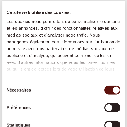
Ce site web utilise des cookies.
Présence et compagnie :
conversations
Les cookies nous permettent de personnaliser le contenu
partagées, lecture à voix haute, jeux, partage de
et les annonces, d'offrir des fonctionnalités relatives aux
souvenirs – pour favoriser le lien social et lutter
médias sociaux et d'analyser notre trafic. Nous
partageons également des informations sur l'utilisation de
contre l'isolement
notre site avec nos partenaires de médias sociaux, de
Aide à domicile pour les tâches ménagères :
publicité et d'analyse, qui peuvent combiner celles-ci
soutien pour l'entretien du foyer, la lessive, les
avec d'autres informations que vous leur avez fournies
petits travaux de nettoyage
ou qu'ils ont collectées lors de votre utilisation de leurs
Accompagnement hors domicile :
rendez-vous
services.
médicaux, courses, promenades, événements
Sélection
culturels – toujours à vos côtés
Nécessaires
du
Courses et préparation des repas :
alimentation
consentement
fraîche et équilibrée selon vos préférences
Préférences
Soins de base :
aide à la toilette, à l'habillage et
au déshabillage, soutien à la mobilité
Statistiques