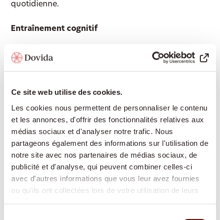
quotidienne.
Entraînement cognitif
Les personnes concernées peuvent exercer leurs
capacités de perception et de réflexion aux stades
précoce et modéré de la maladie. Des jeux de mots
Ce site web utilise des cookies.
simples en thérapie individuelle ou de groupe
peuvent être envisagés. Reconnaître les couleurs,
Les cookies nous permettent de personnaliser le contenu
deviner des termes ou compléter des rimes sont
et les annonces, d'offrir des fonctionnalités relatives aux
aussi des tâches fréquemment proposées.
médias sociaux et d'analyser notre trafic. Nous
partageons également des informations sur l'utilisation de
notre site avec nos partenaires de médias sociaux, de
Thérapie comportementale
publicité et d'analyse, qui peuvent combiner celles-ci
avec d'autres informations que vous leur avez fournies
Elle est adaptée au stade précoce de la maladie.
ou qu'ils ont collectées lors de votre utilisation de leurs
Après le diagnostic, de nombreuses personnes
services.
concernées sont inquiètes et craignent l’avenir.
Sélection
Certaines deviennent dépressives, d’autres