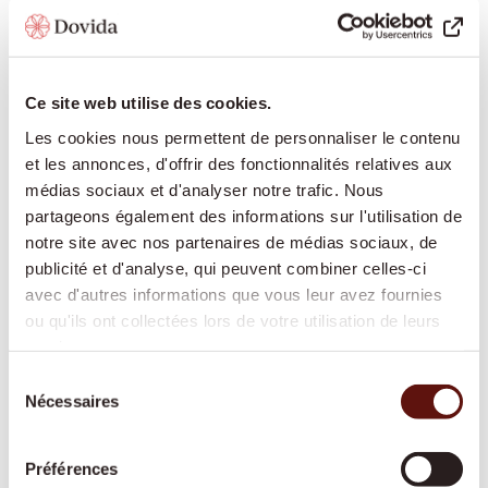
il faut prendre les médicaments, les promenades, les
rituels, etc. Dans le cas d’une démence, il est très
utile, dans la mesure du possible, de toujours
Ce site web utilise des cookies.
structurer les journées de la même manière.
Les cookies nous permettent de personnaliser le contenu
et les annonces, d'offrir des fonctionnalités relatives aux
De grandes horloges affichant également le jour de
médias sociaux et d'analyser notre trafic. Nous
la semaine.
partageons également des informations sur l'utilisation de
notre site avec nos partenaires de médias sociaux, de
Des piluliers avec signaux de rappel programmés.
publicité et d'analyse, qui peuvent combiner celles-ci
avec d'autres informations que vous leur avez fournies
La représentation imagée des pièces sur les portes
ou qu'ils ont collectées lors de votre utilisation de leurs
aide à s’orienter dans l’espace. Vous pouvez par
services.
exemple afficher une image des toilettes sur la porte
Sélection
des WC ou la photo d’un lit sur la porte de la
Nécessaires
du
chambre.
consentement
Préférences
Dans la cuisine, vous pouvez également illustrer le