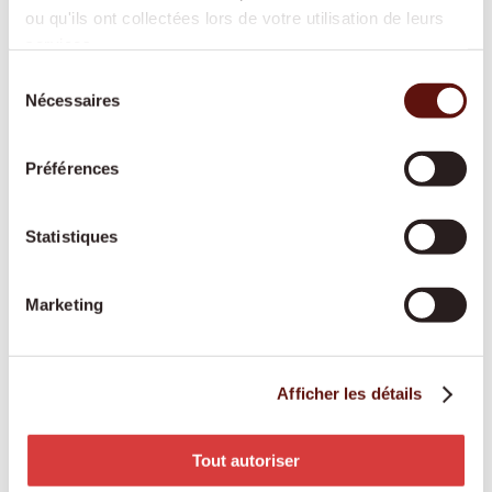
ou qu'ils ont collectées lors de votre utilisation de leurs
services.
Aide après hospitalisation
Sélection
Nécessaires
du
En savoir plus
consentement
Préférences
Garde de nuit
Statistiques
En savoir plus
Marketing
Accompagnement palliatif à
domicile
Afficher les détails
En savoir plus
Tout autoriser