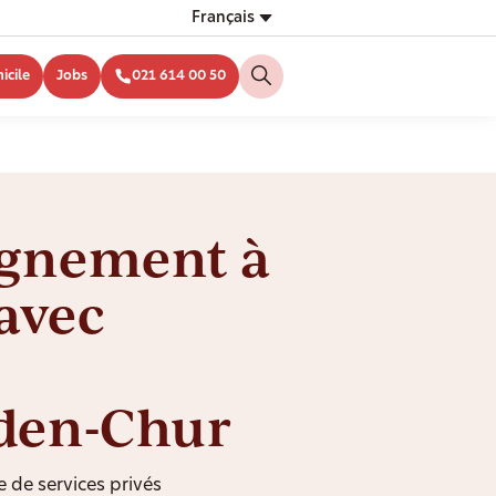
Français
icile
Jobs
021 614 00 50
gnement à
avec
den-Chur
e de services privés