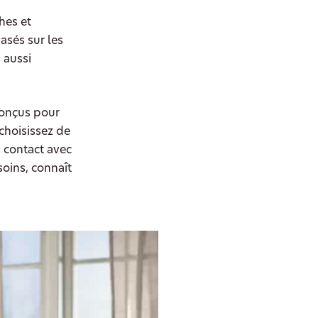
hes et
asés sur les
 aussi
conçus pour
choisissez de
n contact avec
ins, connaît