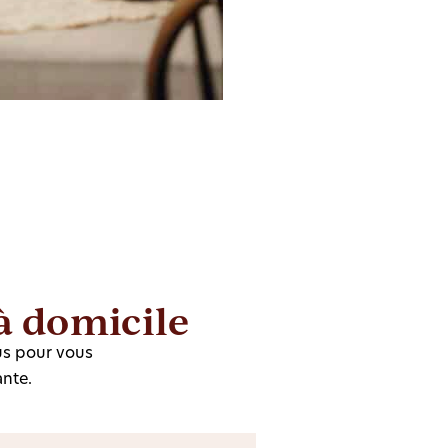
à domicile
us pour vous
ante.