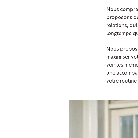
Nous compren
proposons de
relations, qu
longtemps qu
Nous proposo
maximiser vot
voir les même
une accompag
votre routine