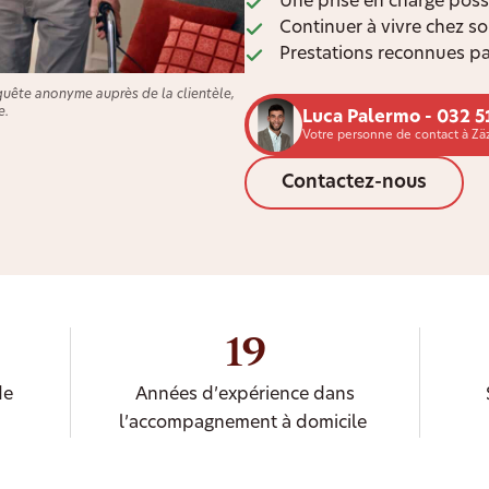
Une prise en charge poss
Continuer à vivre chez s
Prestations reconnues pa
quête anonyme auprès de la clientèle,
e.
Luca Palermo - 032 5
Votre personne de contact à Zäz
Contactez-nous
19
de
Années d’expérience dans
l’accompagnement à domicile