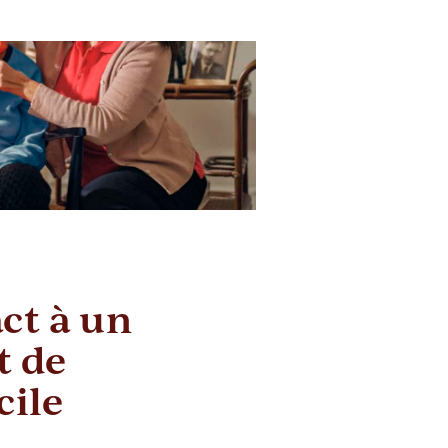
ct à un
 de
cile