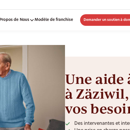
Propos de Nous
Modèle de franchise
Demander un soutien à dom
Une aide 
à Zäziwil
vos besoi
Des intervenantes et inte