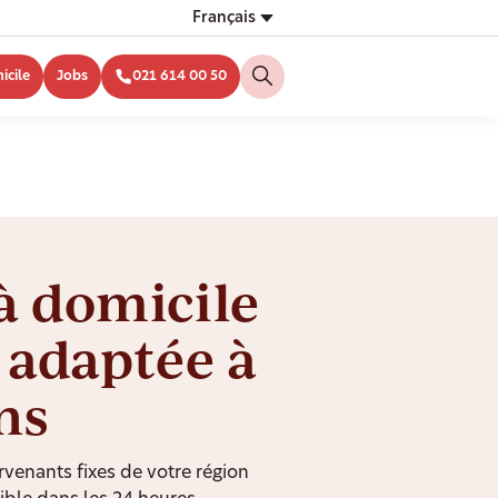
Français
icile
Jobs
021 614 00 50
à domicile
, adaptée à
ns
rvenants fixes de votre région