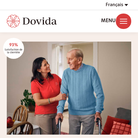
Français
MENU
93%
Satisfaction de
la clientèle