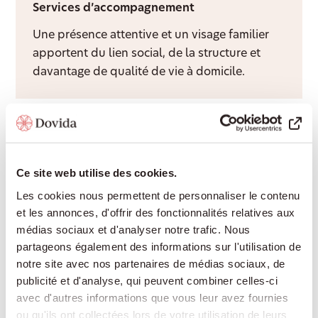
Services d’accompagnement
Une présence attentive et un visage familier
apportent du lien social, de la structure et
davantage de qualité de vie à domicile.
Aide après hospitalisation
Nous facilitons le retour à domicile après une
Ce site web utilise des cookies.
hospitalisation et adaptons
Les cookies nous permettent de personnaliser le contenu
l’accompagnement au rythme de votre
et les annonces, d'offrir des fonctionnalités relatives aux
rétablissement.
médias sociaux et d'analyser notre trafic. Nous
partageons également des informations sur l'utilisation de
notre site avec nos partenaires de médias sociaux, de
Garde de nuit
publicité et d'analyse, qui peuvent combiner celles-ci
avec d'autres informations que vous leur avez fournies
Une présence active ou prête à intervenir
ou qu'ils ont collectées lors de votre utilisation de leurs