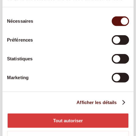
durant la nuit, pour offrir davantage de
services.
sécurité et de tranquillité à toute la famille.
Sélection
Nécessaires
du
consentement
Soins de base
Préférences
Une aide respectueuse pour les soins
corporels et la mobilité, reconnue par les
Statistiques
assurances-maladie et adaptée à vos besoins.
Marketing
Engagement des proches aidants
Les proches aidants bénéficient d’une
Afficher les détails
rémunération équitable, d’une formation et
d’un accompagnement professionnel tout au
Tout autoriser
long de l’année.