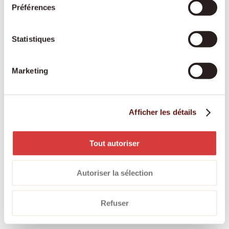
Accompagnement hors domicile :
rendez-vous
Préférences
médicaux, courses, promenades, événements
culturels – toujours à vos côtés
Statistiques
Courses et préparation des repas :
alimentation
fraîche et équilibrée selon vos goûts
Marketing
Soins de base :
aide à la toilette, à l'habillage et
au déshabillage, soutien à la mobilité
Rappel de la prise de médicaments :
pour que
Afficher les détails
vos traitements soient suivis correctement et à
temps
Accompagnement en cas de démence ou de
Tout autoriser
Parkinson :
soutien spécialisé et bienveillant face
aux troubles cognitifs ou moteurs
Autoriser la sélection
Accompagnement en situation palliative :
présence respectueuse et digne dans la dernière
Refuser
phase de vie