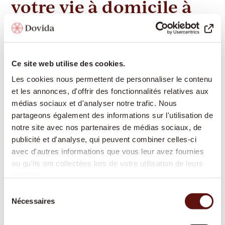
votre vie à domicile à
Wittenbach
Ce site web utilise des cookies.
Dovida propose à Wittenbach un large éventail de
Les cookies nous permettent de personnaliser le contenu
services d'accompagnement et de soins pour que
et les annonces, d'offrir des fonctionnalités relatives aux
vous puissiez vivre le plus longtemps possible de
médias sociaux et d'analyser notre trafic. Nous
manière autonome chez vous :
partageons également des informations sur l'utilisation de
notre site avec nos partenaires de médias sociaux, de
publicité et d'analyse, qui peuvent combiner celles-ci
Présence et compagnie :
conversations, lecture,
avec d'autres informations que vous leur avez fournies
jeux, partage de souvenirs – pour favoriser le lien
ou qu'ils ont collectées lors de votre utilisation de leurs
social et lutter contre la solitude
services.
Aide à domicile pour les tâches ménagères :
Sélection
soutien pour l'entretien du foyer, la lessive, les
Nécessaires
du
petits travaux de nettoyage
consentement