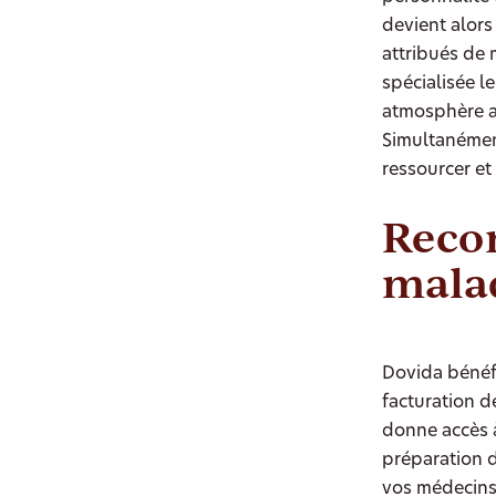
devient alor
attribués de 
spécialisée l
atmosphère ap
Simultanément
ressourcer et
Recon
mala
Dovida bénéfi
facturation 
donne accès à
préparation d
vos médecins,