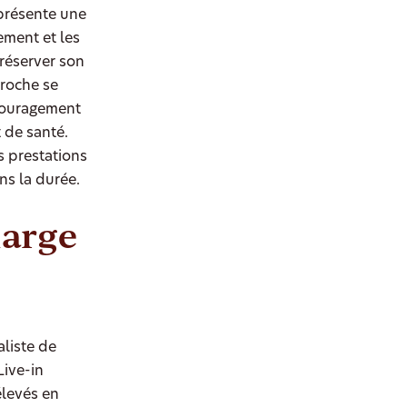
eprésente une
ment et les
réserver son
proche se
ncouragement
t de santé.
s prestations
ns la durée.
harge
liste de
Live-in
élevés en