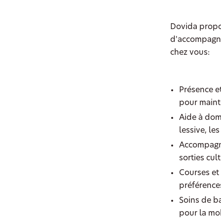
Dovida propo
d'accompagne
chez vous:
Présence et
pour mainte
Aide à domi
lessive, le
Accompagne
sorties cul
Courses et 
préférence
Soins de ba
pour la mob