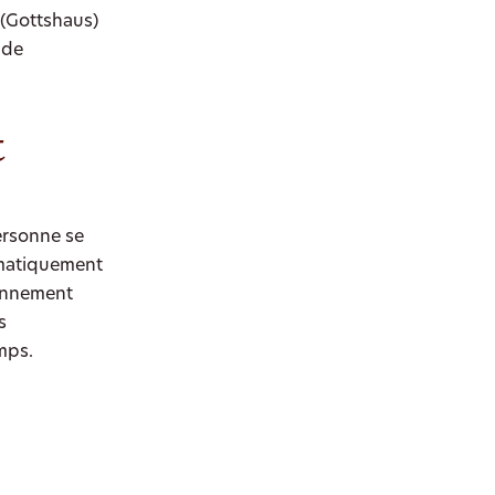
 (Gottshaus)
 de
t
ersonne se
ématiquement
ronnement
s
mps.