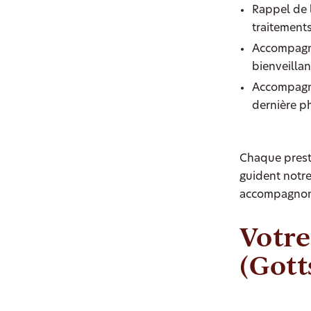
Rappel de l
traitement
Accompagne
bienveillan
Accompagne
dernière p
Chaque presta
guident notr
accompagnons
Votre
(Gott