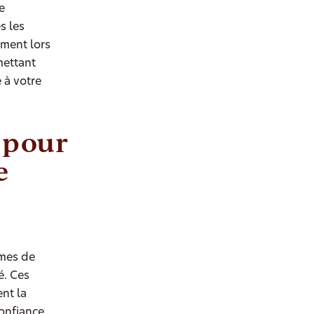
e
s les
ement lors
mettant
 à votre
 pour
e
rmes de
é. Ces
nt la
confiance