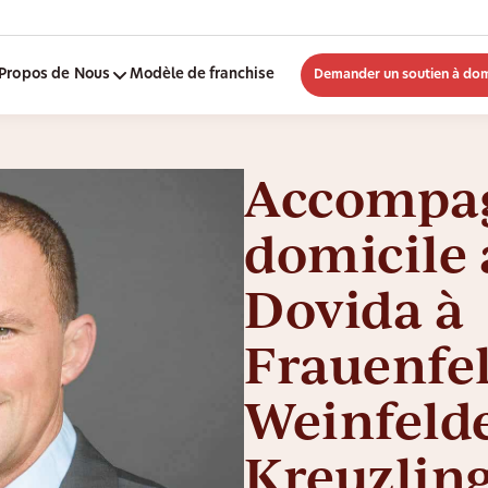
Propos de Nous
Modèle de franchise
Demander un soutien à dom
Accompa
domicile 
Dovida à
Frauenfel
Weinfeld
Kreuzlin