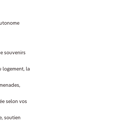
 autonome
de souvenirs
u logement, la
omenades,
rée selon vos
e, soutien