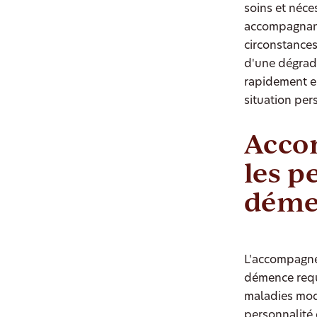
soins et néc
accompagnante
circonstances
d'une dégrada
rapidement e
situation per
Acco
les p
déme
L'accompagne
démence requi
maladies modi
personnalité 