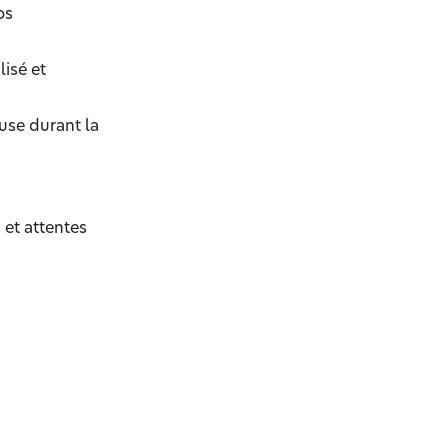
os
isé et
use durant la
 et attentes