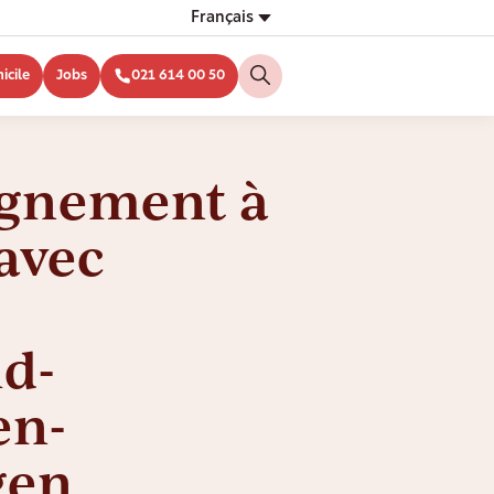
Français
icile
Jobs
021 614 00 50
gnement à
avec
d-
en-
gen