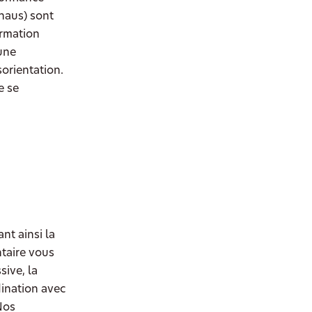
haus) sont
ormation
 une
orientation.
e se
nt ainsi la
taire vous
sive, la
dination avec
Nos