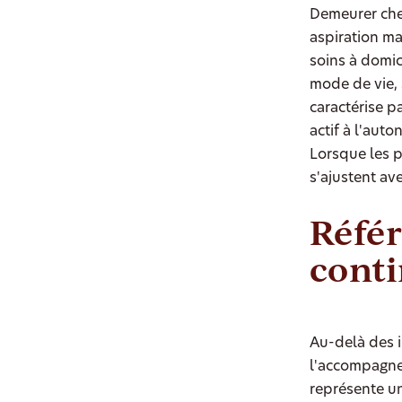
Demeurer chez
aspiration m
soins à domic
mode de vie, 
caractérise p
actif à l'aut
Lorsque les p
s'ajustent a
Référ
conti
Au-delà des i
l'accompagnem
représente un