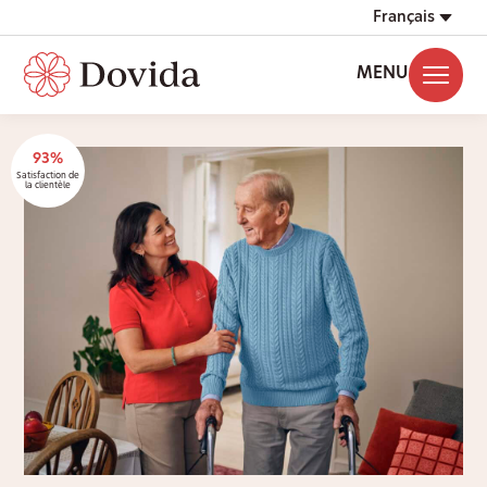
Français
MENU
93%
Satisfaction de
la clientèle