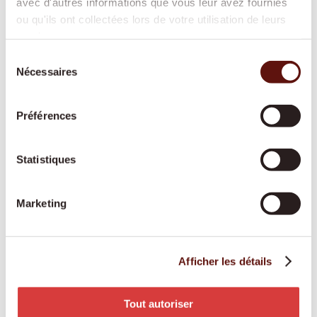
avec d'autres informations que vous leur avez fournies
ou qu'ils ont collectées lors de votre utilisation de leurs
Garde de nuit
services.
Sélection
Une présence active ou prête à intervenir
Nécessaires
du
durant la nuit, pour offrir davantage de
consentement
sécurité et de tranquillité à toute la famille.
Préférences
Statistiques
Soins de base
Une aide respectueuse pour les soins
Marketing
corporels et la mobilité, reconnue par les
assurances-maladie et adaptée à vos besoins.
Afficher les détails
Engagement des proches aidants
Tout autoriser
Les proches aidants bénéficient d’une