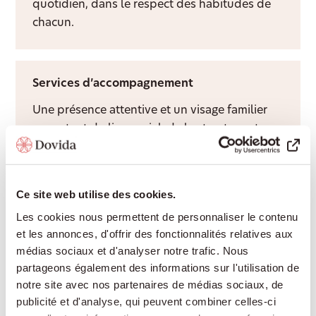
quotidien, dans le respect des habitudes de
chacun.
Services d’accompagnement
Une présence attentive et un visage familier
apportent du lien social, de la structure et
davantage de qualité de vie à domicile.
Ce site web utilise des cookies.
Aide après hospitalisation
Les cookies nous permettent de personnaliser le contenu
et les annonces, d'offrir des fonctionnalités relatives aux
Nous facilitons le retour à domicile après une
médias sociaux et d'analyser notre trafic. Nous
hospitalisation et adaptons
partageons également des informations sur l'utilisation de
l’accompagnement au rythme de votre
notre site avec nos partenaires de médias sociaux, de
rétablissement.
publicité et d'analyse, qui peuvent combiner celles-ci