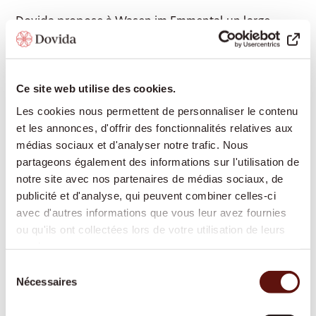
Dovida propose à Wasen im Emmental un large
éventail de services d'accompagnement et de soins
afin que vous puissiez vivre le plus longtemps
possible de manière autonome chez vous:
Ce site web utilise des cookies.
Les cookies nous permettent de personnaliser le contenu
et les annonces, d'offrir des fonctionnalités relatives aux
Présence et compagnie: conversations partagées,
médias sociaux et d'analyser notre trafic. Nous
lecture, jeux, échange de souvenirs – pour
partageons également des informations sur l'utilisation de
favoriser la participation sociale et lutter contre
notre site avec nos partenaires de médias sociaux, de
l'isolement
publicité et d'analyse, qui peuvent combiner celles-ci
Aide à domicile pour les tâches ménagères:
avec d'autres informations que vous leur avez fournies
soutien pour l'entretien du foyer, la lessive, les
ou qu'ils ont collectées lors de votre utilisation de leurs
petits travaux de nettoyage
services.
Accompagnement hors domicile: rendez-vous
Sélection
Nécessaires
médicaux, courses, promenades, événements
du
consentement
culturels – toujours à vos côtés