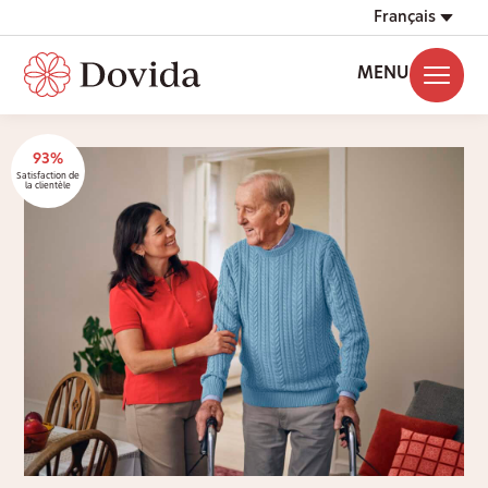
Français
MENU
93%
Satisfaction de
la clientèle