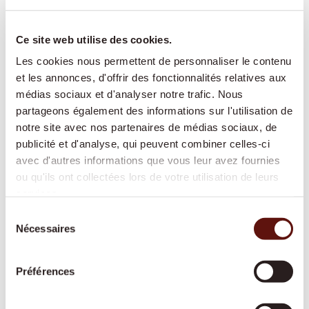
Nous facilitons le retour à domicile après une
hospitalisation et adaptons
l’accompagnement au rythme de votre
Ce site web utilise des cookies.
rétablissement.
Les cookies nous permettent de personnaliser le contenu
et les annonces, d'offrir des fonctionnalités relatives aux
médias sociaux et d'analyser notre trafic. Nous
partageons également des informations sur l'utilisation de
Garde de nuit
notre site avec nos partenaires de médias sociaux, de
Une présence active ou prête à intervenir
publicité et d'analyse, qui peuvent combiner celles-ci
durant la nuit, pour offrir davantage de
avec d'autres informations que vous leur avez fournies
ou qu'ils ont collectées lors de votre utilisation de leurs
sécurité et de tranquillité à toute la famille.
services.
Sélection
Nécessaires
du
Soins de base
consentement
Une aide respectueuse pour les soins
Préférences
corporels et la mobilité, reconnue par les
assurances-maladie et adaptée à vos besoins.