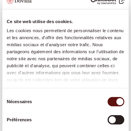
services d'accompagnement et de soins pour vous
permettre de vivre le plus longtemps possible de
manière autonome chez vous :
Ce site web utilise des cookies.
Les cookies nous permettent de personnaliser le contenu
et les annonces, d'offrir des fonctionnalités relatives aux
Présence et compagnie :
conversations, lecture,
médias sociaux et d'analyser notre trafic. Nous
jeux, partage de souvenirs pour favoriser le lien
partageons également des informations sur l'utilisation de
social et lutter contre la solitude
notre site avec nos partenaires de médias sociaux, de
publicité et d'analyse, qui peuvent combiner celles-ci
Aide à domicile pour les tâches ménagères :
avec d'autres informations que vous leur avez fournies
soutien pour l'entretien du foyer, la lessive, les
ou qu'ils ont collectées lors de votre utilisation de leurs
petits travaux de nettoyage
services.
Accompagnement hors domicile :
rendez-vous
Sélection
médicaux, courses, promenades, événements
Nécessaires
du
culturels
consentement
Courses et préparation des repas :
alimentation
Préférences
fraîche et équilibrée selon vos goûts
Soins de base :
aide à la toilette, à l'habillage et