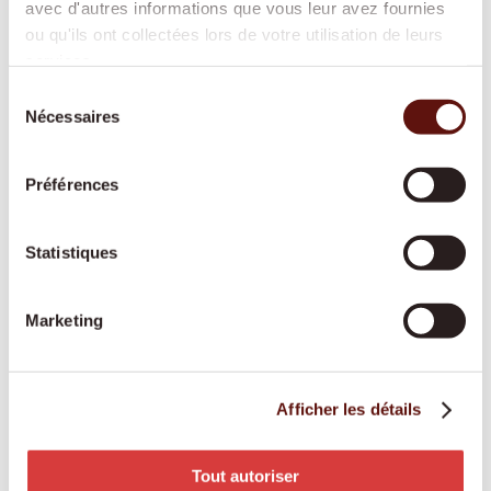
avec d'autres informations que vous leur avez fournies
vous aidons dans les tâches quotidiennes afin
ou qu'ils ont collectées lors de votre utilisation de leurs
que votre domicile reste propre, sûr et
services.
agréable.
Sélection
Nécessaires
du
consentement
Aide spécialisée démence
Préférences
Une personne fixe et spécialement formée
apporte structure, sécurité et repères au
Statistiques
quotidien, dans le respect des habitudes de
chacun.
Marketing
Services d’accompagnement
Afficher les détails
Une présence attentive et un visage familier
apportent du lien social, de la structure et
Tout autoriser