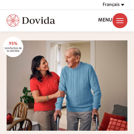
Français
MENU
93%
Satisfaction de
la clientèle