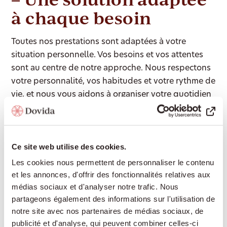
à chaque besoin
Toutes nos prestations sont adaptées à votre
situation personnelle. Vos besoins et vos attentes
sont au centre de notre approche. Nous respectons
votre personnalité, vos habitudes et votre rythme de
vie, et nous vous aidons à organiser votre quotidien
selon vos souhaits.
Ce site web utilise des cookies.
Accompagnement 24/24
Les cookies nous permettent de personnaliser le contenu
Une présence rassurante de jour comme de
et les annonces, d'offrir des fonctionnalités relatives aux
nuit, pour continuer à vivre chez soi en toute
médias sociaux et d'analyser notre trafic. Nous
sécurité sans devoir déménager en
partageons également des informations sur l'utilisation de
établissement médico-social.
notre site avec nos partenaires de médias sociaux, de
publicité et d'analyse, qui peuvent combiner celles-ci