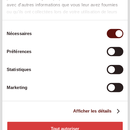
avec d'autres informations que vous leur avez fournies
ou qu'ils ont collectées lors de votre utilisation de leurs
Aide à domicile
services.
Cuisine, ménage, lessive ou courses : nous
Sélection
Nécessaires
vous aidons dans les tâches quotidiennes afin
du
consentement
que votre domicile reste propre, sûr et
agréable.
Préférences
Statistiques
Aide spécialisée démence
Une personne fixe et spécialement formée
Marketing
apporte structure, sécurité et repères au
quotidien, dans le respect des habitudes de
chacun.
Afficher les détails
Tout autoriser