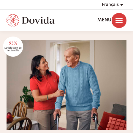
Français
MENU
93%
Satisfaction de
la clientèle