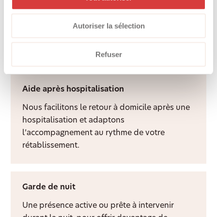
Services d’accompagnement
Une présence attentive et un visage familier
Autoriser la sélection
apportent du lien social, de la structure et
davantage de qualité de vie à domicile.
Refuser
Aide après hospitalisation
Nous facilitons le retour à domicile après une
hospitalisation et adaptons
l’accompagnement au rythme de votre
rétablissement.
Garde de nuit
Une présence active ou prête à intervenir