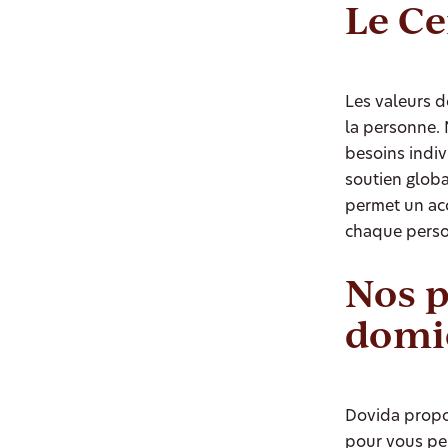
Le C
Les valeurs d
la personne.
besoins indi
soutien globa
permet un ac
chaque perso
Nos p
domi
Dovida propos
pour vous pe