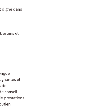
t digne dans
 besoins et
longue
agnantes et
s de
de conseil
de prestations
outien