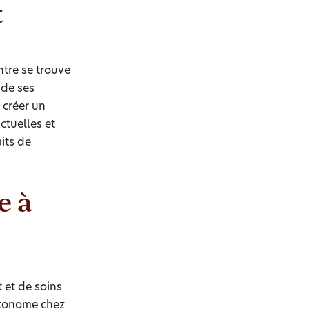
t
tre se trouve
 de ses
 créer un
ctuelles et
its de
e à
 et de soins
utonome chez