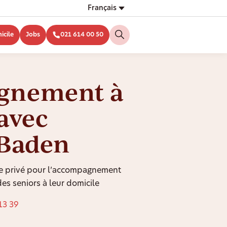
Français
icile
Jobs
021 614 00 50
gnement à
avec
 Baden
ce privé pour l’accompagnement
des seniors à leur domicile
13 39