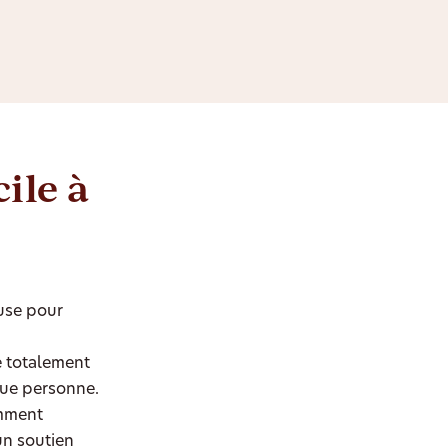
ile à
euse pour
 totalement
que personne.
amment
un soutien