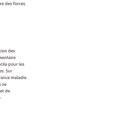
re des forces.
tion des
mentaire
cile pour les
es. Sur
rance maladie
s se
 et de
e