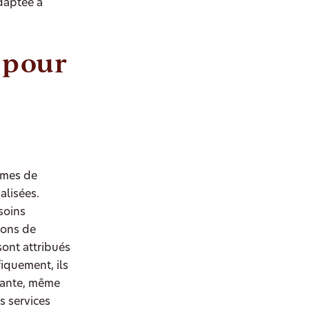
daptée à
 pour
rmes de
alisées.
soins
ions de
ont attribués
iquement, ils
isante, même
s services