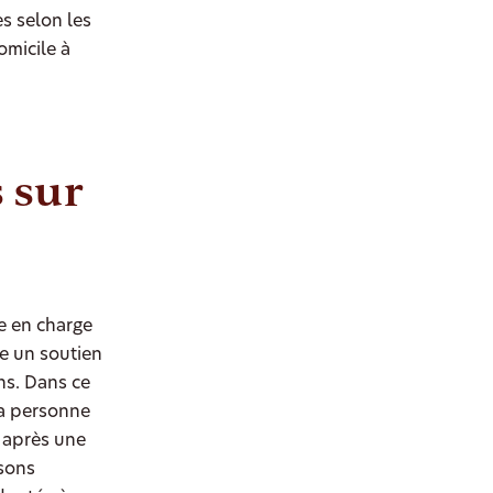
s selon les
omicile à
 sur
se en charge
e un soutien
ns. Dans ce
a personne
 après une
ssons