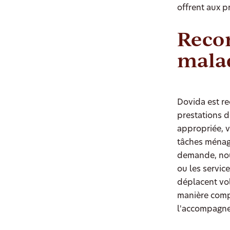
offrent aux p
Recon
mala
Dovida est re
prestations 
appropriée, v
tâches ménagè
demande, nou
ou les servic
déplacent vol
manière compl
l'accompagne