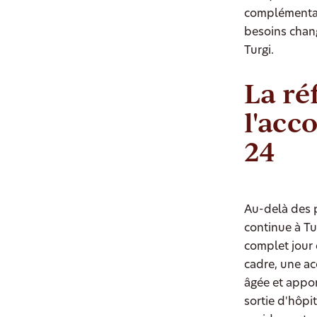
complémentair
besoins chan
Turgi.
La ré
l'ac
24
Au-delà des p
continue à Tu
complet jour 
cadre, une a
âgée et appor
sortie d'hôpi