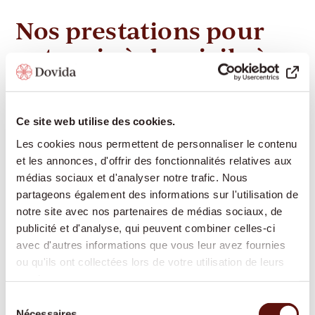
Nos prestations pour
votre vie à domicile à
Sulgen
Ce site web utilise des cookies.
Dovida propose à Sulgen un large éventail de
Les cookies nous permettent de personnaliser le contenu
services d'accompagnement et de soins pour vous
et les annonces, d'offrir des fonctionnalités relatives aux
permettre de vivre le plus longtemps possible de
médias sociaux et d'analyser notre trafic. Nous
partageons également des informations sur l'utilisation de
manière autonome dans votre propre logement :
notre site avec nos partenaires de médias sociaux, de
publicité et d'analyse, qui peuvent combiner celles-ci
avec d'autres informations que vous leur avez fournies
Présence et compagnie :
conversations, lecture,
ou qu'ils ont collectées lors de votre utilisation de leurs
jeux, partage de souvenirs – pour favoriser le lien
services.
social et lutter contre la solitude
Sélection
Aide à domicile pour les tâches ménagères :
Nécessaires