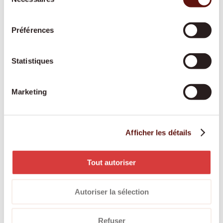
du
soutien pour l'entretien du foyer, la lessive, les
consentement
petits travaux de nettoyage
Préférences
Accompagnement hors domicile :
rendez-vous
médicaux, courses, promenades, événements
culturels – toujours à vos côtés
Statistiques
Courses et préparation des repas :
alimentation
fraîche et équilibrée selon vos goûts personnels
Marketing
Soins de base :
aide à la toilette, à l'habillage et
au déshabillage, soutien à la mobilité
Rappel de la prise de médicaments :
pour que
Afficher les détails
vos traitements soient suivis correctement et au
bon moment
Tout autoriser
Accompagnement en cas de démence ou de
Parkinson :
soutien spécialisé et bienveillant face
Autoriser la sélection
aux troubles cognitifs ou moteurs
Accompagnement en situation palliative :
Refuser