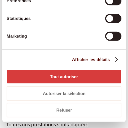
Préférences
culturelles – toujours à vos côtés
Courses et préparation des repas :
alimentation
fraîche et saine selon vos préférences
Statistiques
Soins de base :
aide à la toilette, à l'habillage et
au déshabillage, soutien pour la mobilité
Marketing
Rappel de la prise de médicaments :
pour
garantir la prise de vos traitements au bon
moment
Afficher les détails
Accompagnement en cas de démence ou de
Parkinson :
soutien spécialisé et bienveillant face
Tout autoriser
aux troubles cognitifs ou moteurs
Accompagnement en situation palliative :
Autoriser la sélection
présence digne et respectueuse durant la dernière
phase de vie
Refuser
Toutes nos prestations sont adaptées