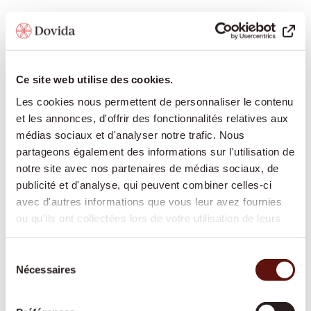
Dovida propose à Suhr une gamme complète de
services d'accompagnement et de soins pour vous
permettre de vivre de manière autonome chez vous
Ce site web utilise des cookies.
le plus longtemps possible :
Les cookies nous permettent de personnaliser le contenu
et les annonces, d'offrir des fonctionnalités relatives aux
médias sociaux et d'analyser notre trafic. Nous
Présence et compagnie :
conversations
partageons également des informations sur l'utilisation de
partagées, lecture, jeux, évocation de souvenirs –
notre site avec nos partenaires de médias sociaux, de
pour maintenir le lien social et combattre la
publicité et d'analyse, qui peuvent combiner celles-ci
solitude
avec d'autres informations que vous leur avez fournies
ou qu'ils ont collectées lors de votre utilisation de leurs
Aide à domicile pour les tâches ménagères :
services.
soutien pour l'entretien du logement, la lessive,
Sélection
les travaux de nettoyage légers
Nécessaires
du
Accompagnement hors domicile :
rendez-vous
consentement
médicaux, courses, promenades, manifestations