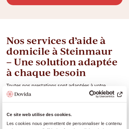
Nos services d’aide à
domicile à Steinmaur
– Une solution adaptée
à chaque besoin
Toutes nos prestations sont adaptées à votre
situation personnelle. Vos besoins et vos attentes
sont au centre de notre approche. Nous respectons
votre personnalité, vos habitudes et votre rythme de
Ce site web utilise des cookies.
vie, et nous vous aidons à organiser votre quotidien
Les cookies nous permettent de personnaliser le contenu
selon vos souhaits.