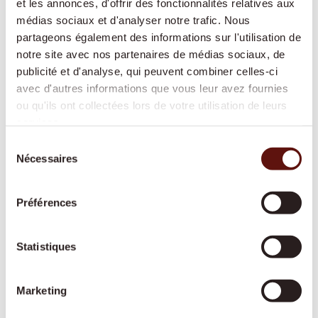
et les annonces, d'offrir des fonctionnalités relatives aux
médias sociaux et d'analyser notre trafic. Nous
partageons également des informations sur l'utilisation de
Accompagnement 24/24
notre site avec nos partenaires de médias sociaux, de
publicité et d'analyse, qui peuvent combiner celles-ci
Une présence rassurante de jour comme de
avec d'autres informations que vous leur avez fournies
nuit, pour continuer à vivre chez soi en toute
ou qu'ils ont collectées lors de votre utilisation de leurs
sécurité sans devoir déménager en
services.
établissement médico-social.
Sélection
Nécessaires
du
consentement
Aide à domicile
Préférences
Cuisine, ménage, lessive ou courses : nous
vous aidons dans les tâches quotidiennes afin
Statistiques
que votre domicile reste propre, sûr et
agréable.
Marketing