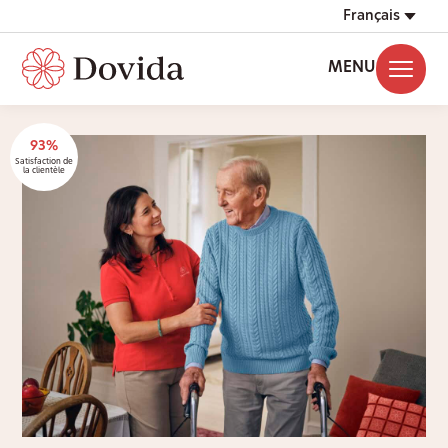
Français
MENU
93%
Satisfaction de
la clientèle