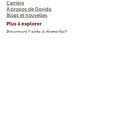
Carrière
À propos de Dovida
Blogs et nouvelles
Plus à explorer
Pourquoi l’aide à domicile?
Notre philosophie du cercle d’accompagnement
Devenir partenaire
Liens supplémentaires
Site des partenaires de référence
© 2024 Dovida. Tous droits réservés.
Politique de confidentialité