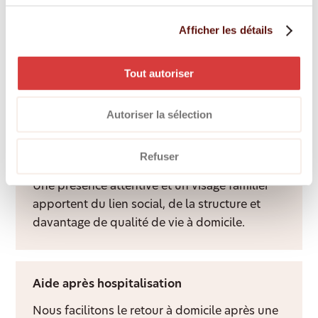
Aide spécialisée démence
Afficher les détails
Une personne fixe et spécialement formée
apporte structure, sécurité et repères au
Tout autoriser
quotidien, dans le respect des habitudes de
chacun.
Autoriser la sélection
Refuser
Services d’accompagnement
Une présence attentive et un visage familier
apportent du lien social, de la structure et
davantage de qualité de vie à domicile.
Aide après hospitalisation
Nous facilitons le retour à domicile après une