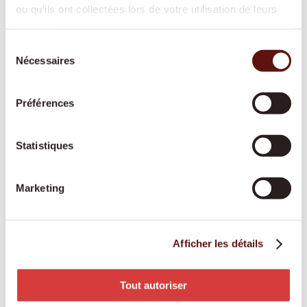
ou qu'ils ont collectées lors de votre utilisation de leurs
sécurité et de tranquillité à toute la famille.
services.
Sélection
Nécessaires
du
Soins de base
consentement
Une aide respectueuse pour les soins
Préférences
corporels et la mobilité, reconnue par les
assurances-maladie et adaptée à vos besoins.
Statistiques
Marketing
Engagement des proches aidants
Les proches aidants bénéficient d’une
rémunération équitable, d’une formation et
Afficher les détails
d’un accompagnement professionnel tout au
long de l’année.
Tout autoriser