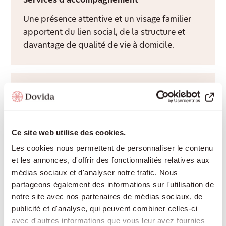
Services d’accompagnement
Une présence attentive et un visage familier
apportent du lien social, de la structure et
davantage de qualité de vie à domicile.
Aide après hospitalisation
Nous facilitons le retour à domicile après une
hospitalisation et adaptons
Ce site web utilise des cookies.
l’accompagnement au rythme de votre
Les cookies nous permettent de personnaliser le contenu
rétablissement.
et les annonces, d'offrir des fonctionnalités relatives aux
médias sociaux et d'analyser notre trafic. Nous
partageons également des informations sur l'utilisation de
Garde de nuit
notre site avec nos partenaires de médias sociaux, de
publicité et d'analyse, qui peuvent combiner celles-ci
Une présence active ou prête à intervenir
avec d'autres informations que vous leur avez fournies
durant la nuit, pour offrir davantage de