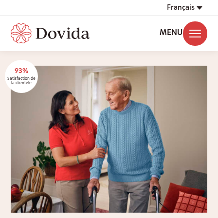
Français
MENU
93%
Satisfaction de
la clientèle