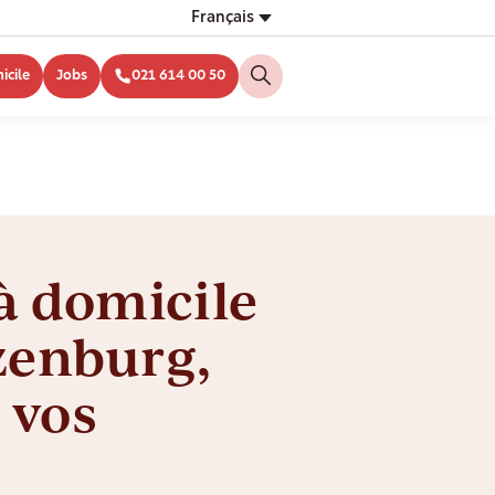
Français
icile
Jobs
021 614 00 50
à domicile
zenburg,
 vos