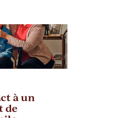
ct à un
 de