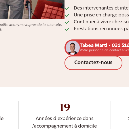
Des intervenantes et inte
Une prise en charge poss
Continuer à vivre chez s
quête anonyme auprès de la clientèle,
Prestations reconnues pa
e.
Tabea Marti - 031 516
Votre personne de contact à S
Contactez-nous
19
de
Années d’expérience dans
l’accompagnement à domicile