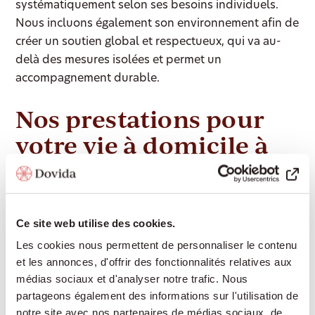
systématiquement selon ses besoins individuels.
Nous incluons également son environnement afin de
créer un soutien global et respectueux, qui va au-
delà des mesures isolées et permet un
accompagnement durable.
Nos prestations pour
votre vie à domicile à
Rizenbach
Ce site web utilise des cookies.
Dovida offre à Rizenbach un éventail complet de
Les cookies nous permettent de personnaliser le contenu
services d'accompagnement et de soins pour vous
et les annonces, d'offrir des fonctionnalités relatives aux
permettre de vivre le plus longtemps possible de
médias sociaux et d'analyser notre trafic. Nous
façon autonome chez vous :
partageons également des informations sur l'utilisation de
notre site avec nos partenaires de médias sociaux, de