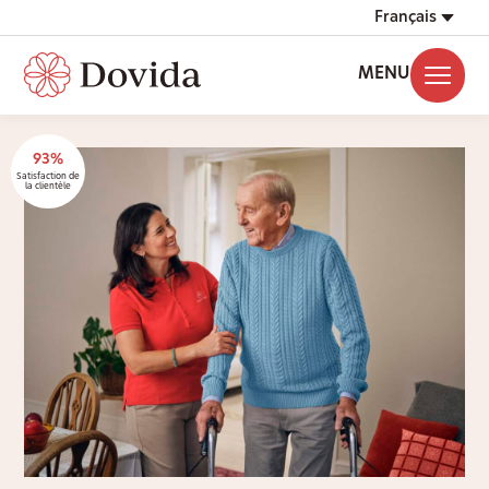
Français
MENU
93%
Satisfaction de
la clientèle