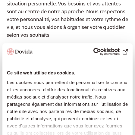
situation personnelle. Vos besoins et vos attentes
sont au centre de notre approche. Nous respectons
votre personnalité, vos habitudes et votre rythme de
vie, et nous vous aidons à organiser votre quotidien
selon vos souhaits.
Accompagnement 24/24
Ce site web utilise des cookies.
Une présence rassurante de jour comme de
nuit, pour continuer à vivre chez soi en toute
Les cookies nous permettent de personnaliser le contenu
sécurité sans devoir déménager en
et les annonces, d'offrir des fonctionnalités relatives aux
établissement médico-social.
médias sociaux et d'analyser notre trafic. Nous
partageons également des informations sur l'utilisation de
notre site avec nos partenaires de médias sociaux, de
publicité et d'analyse, qui peuvent combiner celles-ci
Aide à domicile
avec d'autres informations que vous leur avez fournies
ou qu'ils ont collectées lors de votre utilisation de leurs
Cuisine, ménage, lessive ou courses : nous