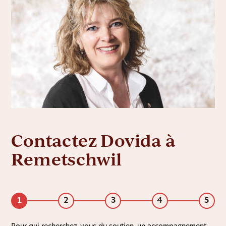
Contactez Dovida à
Remetschwil
1
2
3
4
5