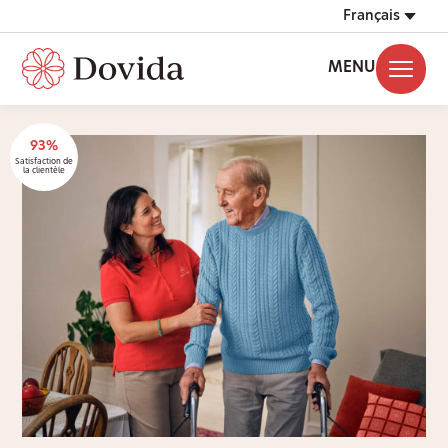
Français
MENU
93%
Satisfaction de
la clientèle