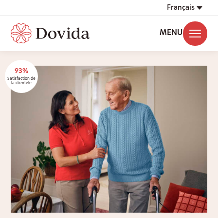
Français
MENU
93%
Satisfaction de
la clientèle