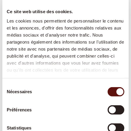
Nous facilitons le retour à domicile après une
hospitalisation et adaptons
Ce site web utilise des cookies.
l’accompagnement au rythme de votre
Les cookies nous permettent de personnaliser le contenu
rétablissement.
et les annonces, d'offrir des fonctionnalités relatives aux
médias sociaux et d'analyser notre trafic. Nous
partageons également des informations sur l'utilisation de
notre site avec nos partenaires de médias sociaux, de
Garde de nuit
publicité et d'analyse, qui peuvent combiner celles-ci
Une présence active ou prête à intervenir
avec d'autres informations que vous leur avez fournies
durant la nuit, pour offrir davantage de
ou qu'ils ont collectées lors de votre utilisation de leurs
sécurité et de tranquillité à toute la famille.
services.
Sélection
Nécessaires
du
consentement
Soins de base
Préférences
Une aide respectueuse pour les soins
corporels et la mobilité, reconnue par les
assurances-maladie et adaptée à vos besoins.
Statistiques