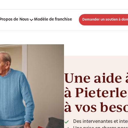
Propos de Nous
Modèle de franchise
Demander un soutien à dom
Une aide 
à Pieterl
à vos bes
Des intervenantes et inte