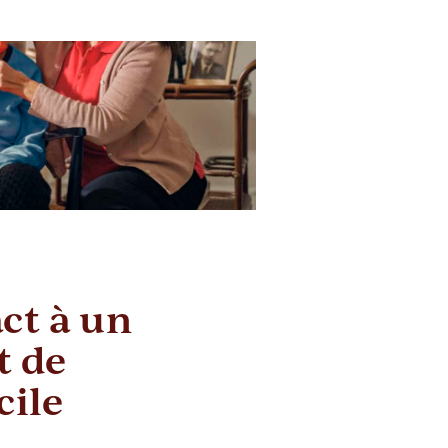
ct à un
 de
cile