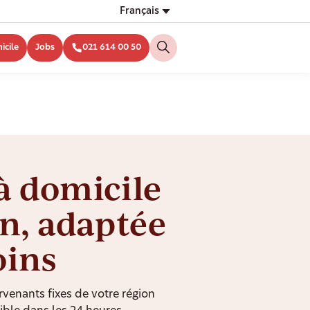
Français
icile
Jobs
021 614 00 50
à domicile
en, adaptée
oins
rvenants fixes de votre région