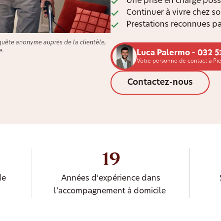
Une prise en charge poss
Continuer à vivre chez s
Prestations reconnues pa
quête anonyme auprès de la clientèle,
e.
Luca Palermo - 032 5
Votre personne de contact à Pie
Contactez-nous
19
de
Années d’expérience dans
l’accompagnement à domicile