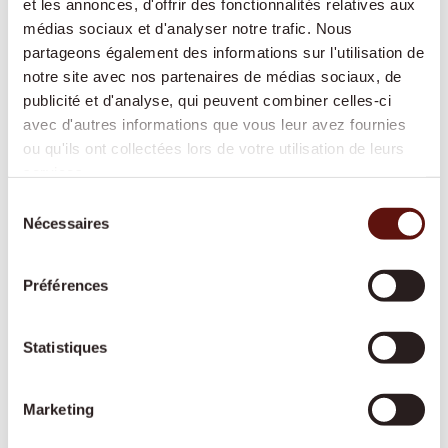
et les annonces, d'offrir des fonctionnalités relatives aux
médias sociaux et d'analyser notre trafic. Nous
partageons également des informations sur l'utilisation de
Accompagnement 24/24
notre site avec nos partenaires de médias sociaux, de
publicité et d'analyse, qui peuvent combiner celles-ci
Une présence rassurante de jour comme de
avec d'autres informations que vous leur avez fournies
nuit, pour continuer à vivre chez soi en toute
ou qu'ils ont collectées lors de votre utilisation de leurs
sécurité sans devoir déménager en
services.
établissement médico-social.
Sélection
Nécessaires
du
consentement
Aide à domicile
Préférences
Cuisine, ménage, lessive ou courses : nous
vous aidons dans les tâches quotidiennes afin
Statistiques
que votre domicile reste propre, sûr et
agréable.
Marketing