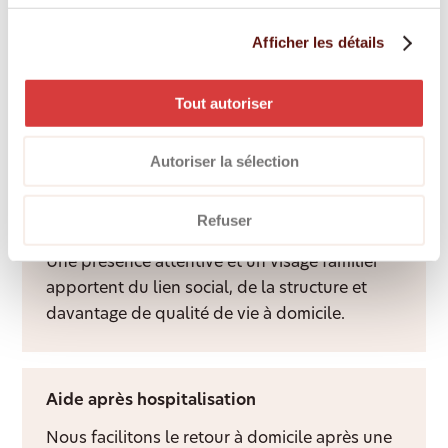
Aide spécialisée démence
Afficher les détails
Une personne fixe et spécialement formée
apporte structure, sécurité et repères au
Tout autoriser
quotidien, dans le respect des habitudes de
chacun.
Autoriser la sélection
Refuser
Services d’accompagnement
Une présence attentive et un visage familier
apportent du lien social, de la structure et
davantage de qualité de vie à domicile.
Aide après hospitalisation
Nous facilitons le retour à domicile après une