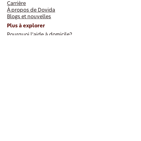
Carrière
À propos de Dovida
Blogs et nouvelles
Plus à explorer
Pourquoi l’aide à domicile?
Notre philosophie du cercle d’accompagnement
Devenir partenaire
Liens supplémentaires
Site des partenaires de référence
© 2024 Dovida. Tous droits réservés.
Politique de confidentialité