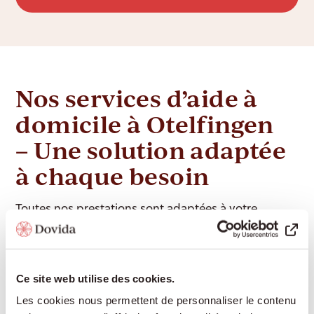
Nos services d’aide à
domicile à Otelfingen
– Une solution adaptée
à chaque besoin
Toutes nos prestations sont adaptées à votre
situation personnelle. Vos besoins et vos attentes
sont au centre de notre approche. Nous respectons
votre personnalité, vos habitudes et votre rythme de
Ce site web utilise des cookies.
vie, et nous vous aidons à organiser votre quotidien
Les cookies nous permettent de personnaliser le contenu
selon vos souhaits.