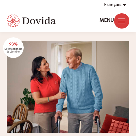
Français
MENU
93%
Satisfaction de
la clientèle