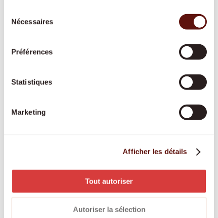
Une présence active ou prête à intervenir
Sélection
durant la nuit, pour offrir davantage de
Nécessaires
du
sécurité et de tranquillité à toute la famille.
consentement
Préférences
Soins de base
Statistiques
Une aide respectueuse pour les soins
corporels et la mobilité, reconnue par les
Marketing
assurances-maladie et adaptée à vos besoins.
Afficher les détails
Engagement des proches aidants
Les proches aidants bénéficient d’une
Tout autoriser
rémunération équitable, d’une formation et
d’un accompagnement professionnel tout au
Autoriser la sélection
long de l’année.