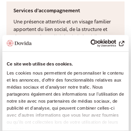
Services d’accompagnement
Une présence attentive et un visage familier
apportent du lien social, de la structure et
davantage de qualité de vie à domicile.
Aide après hospitalisation
Ce site web utilise des cookies.
Les cookies nous permettent de personnaliser le contenu
Nous facilitons le retour à domicile après une
et les annonces, d'offrir des fonctionnalités relatives aux
hospitalisation et adaptons
médias sociaux et d'analyser notre trafic. Nous
l’accompagnement au rythme de votre
partageons également des informations sur l'utilisation de
rétablissement.
notre site avec nos partenaires de médias sociaux, de
publicité et d'analyse, qui peuvent combiner celles-ci
avec d'autres informations que vous leur avez fournies
Garde de nuit
ou qu'ils ont collectées lors de votre utilisation de leurs
services.