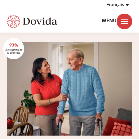
Français
MENU
93%
Satisfaction de
la clientèle