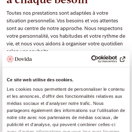
Toutes nos prestations sont adaptées à votre
situation personnelle. Vos besoins et vos attentes
sont au centre de notre approche. Nous respectons
votre personnalité, vos habitudes et votre rythme de
vie, et nous vous aidons à organiser votre quotidien
selon vos souhaits.
Accompagnement 24/24
Ce site web utilise des cookies.
Une présence rassurante de jour comme de
Les cookies nous permettent de personnaliser le contenu
et les annonces, d'offrir des fonctionnalités relatives aux
nuit, pour continuer à vivre chez soi en toute
médias sociaux et d'analyser notre trafic. Nous
sécurité sans devoir déménager en
partageons également des informations sur l'utilisation de
établissement médico-social.
notre site avec nos partenaires de médias sociaux, de
publicité et d'analyse, qui peuvent combiner celles-ci
avec d'autres informations que vous leur avez fournies