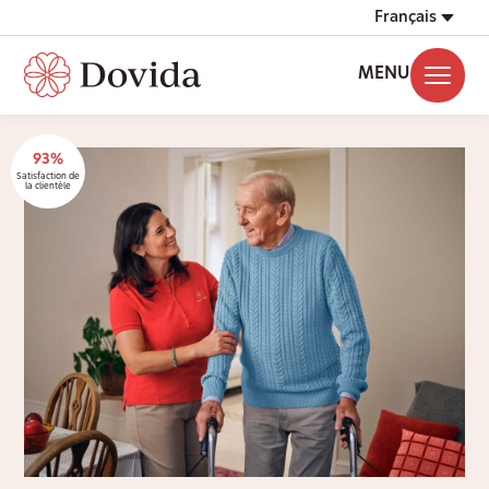
Français
MENU
93%
Satisfaction de
la clientèle