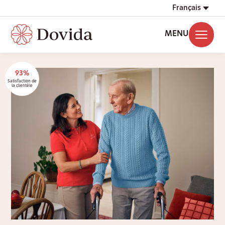
Français
MENU
93%
Satisfaction de
la clientèle