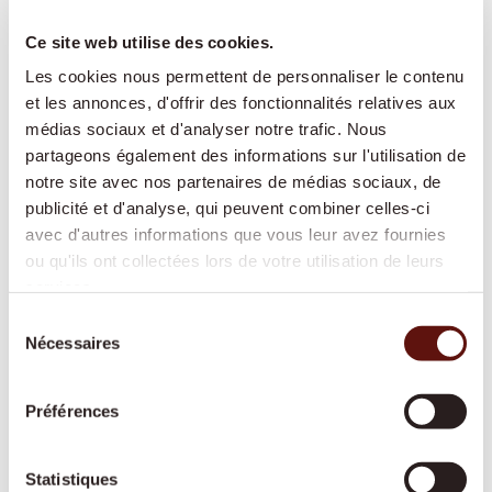
Aide après hospitalisation
Ce site web utilise des cookies.
Nous facilitons le retour à domicile après une
hospitalisation et adaptons
Les cookies nous permettent de personnaliser le contenu
l’accompagnement au rythme de votre
et les annonces, d'offrir des fonctionnalités relatives aux
médias sociaux et d'analyser notre trafic. Nous
rétablissement.
partageons également des informations sur l'utilisation de
notre site avec nos partenaires de médias sociaux, de
publicité et d'analyse, qui peuvent combiner celles-ci
Garde de nuit
avec d'autres informations que vous leur avez fournies
ou qu'ils ont collectées lors de votre utilisation de leurs
Une présence active ou prête à intervenir
services.
durant la nuit, pour offrir davantage de
Sélection
sécurité et de tranquillité à toute la famille.
Nécessaires
du
consentement
Préférences
Soins de base
Une aide respectueuse pour les soins
Statistiques
corporels et la mobilité, reconnue par les